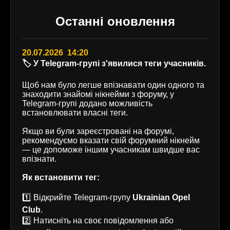
Останні оновлення
20.07.2026 14:20
🏷️ У Telegram-групі з'явилися теги учасників.
Щоб нам було легше впізнавати один одного та
знаходити знайомі нікнейми з форуму, у
Telegram-групі додано можливість
встановлювати власні теги.
Якщо ви були зареєстровані на форумі,
рекомендуємо вказати свій форумний нікнейм
— це допоможе іншим учасникам швидше вас
впізнати.
Як встановити тег:
1️⃣ Відкрийте Telegram-групу
Ukrainian Opel
Club
.
2️⃣ Натисніть на своє повідомлення або