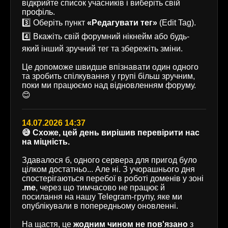
відкрийте список учасників і виберіть свій
профіль.
3️⃣ Оберіть пункт
«Редагувати тег»
(Edit Tag).
4️⃣ Вкажіть свій форумний нікнейм або будь-
який інший зручний тег та збережіть зміни.
Це допоможе швидше впізнавати один одного
та зробить спілкування у групі більш зручним,
поки ми працюємо над відновленням форуму.
😊
14.07.2026 14:37
😅 Схоже, цей день вирішив перевірити нас
на міцність.
Здавалося б, одного сервера для пригод було
цілком достатньо... Але ні. З учорашнього дня
спостерігаються перебої в роботі доменів у зоні
.me
, через що тимчасово не працює й
посилання на нашу Telegram-групу, яке ми
опублікували в попередньому оновленні.
На щастя, це
жодним чином не пов'язано
з