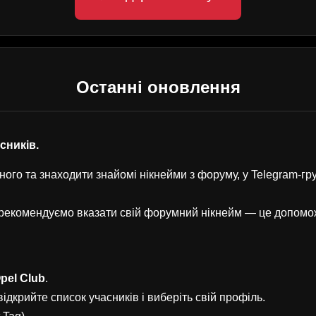
Останні оновлення
асників.
ого та знаходити знайомі нікнейми з форуму, у Telegram-г
, рекомендуємо вказати свій форумний нікнейм — це допом
pel Club
.
ідкрийте список учасників і виберіть свій профіль.