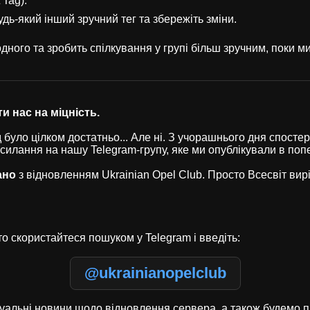
 Tag).
удь-який інший зручний тег та збережіть зміни.
ного та зробить спілкування у групі більш зручним, поки 
и нас на міцність.
було цілком достатньо... Але ні. З учорашнього дня спостері
осилання на нашу Telegram-групу, яке ми опублікували в по
ано
з відновленням Ukrainian Opel Club. Просто Всесвіт ви
о скористайтеся пошуком у Telegram і введіть:
@ukrainianopelclub
туальні новини щодо відновлення сервера, а також будемо п