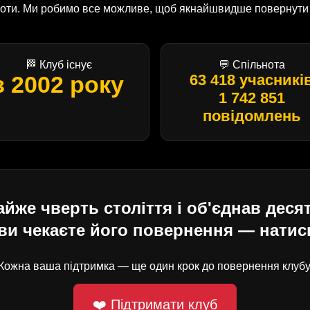
оботи. Ми робимо все можливе, щоб якнайшвидше повернути U
🏁 Клуб існує
💬 Спільнота
з 2002 року
63 418 учасникі
1 742 851
повідомлень
е чверть століття і об'єднав десят
ви чекаєте його повернення — натисн
Кожна ваша підтримка — ще один крок до повернення клубу
❤️ Підтримати клуб