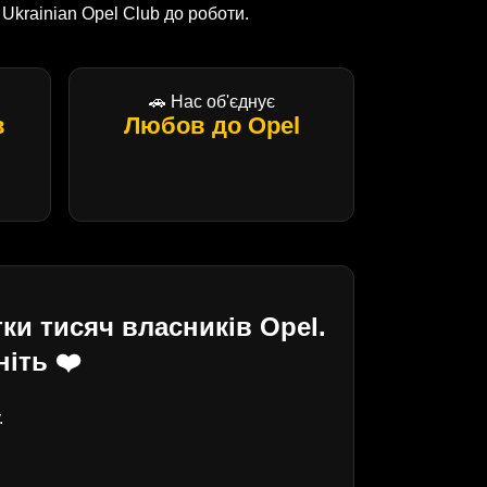
krainian Opel Club до роботи.
🚗 Нас об'єднує
в
Любов до Opel
ки тисяч власників Opel.
іть ❤️
.