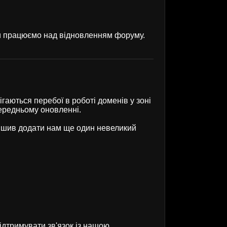
ми працюємо над відновленням форуму.
гаються перебої в роботі доменів у зоні
передньому оновленні.
рішив додати нам ще один невеликий
ідтримувати зв'язок із нашою