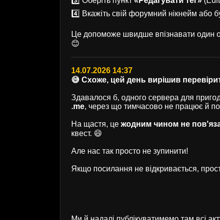
3️⃣ Оберіть пункт
«Редагувати тег»
(Edit
4️⃣ Вкажіть свій форумний нікнейм або б
Це допоможе швидше впізнавати один од
😊
14.07.2026 14:37
😅 Схоже, цей день вирішив перевірит
Здавалося б, одного сервера для пригод 
.me
, через що тимчасово не працює й п
На щастя, це
жодним чином не пов'яз
квест. 😄
Але нас так просто не зупинити!
Якщо посилання не відкривається, прост
Ми й надалі публікуватимемо там всі ак