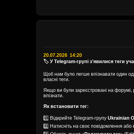
20.07.2026 14:20
🏷️ У Telegram-групі з'явилися теги уч
Щоб нам було легше впізнавати один одн
власні теги.
Якщо ви були зареєстровані на форумі
впізнати.
Як встановити тег:
1️⃣ Відкрийте Telegram-групу
Ukrainian O
2️⃣ Натисніть на своє повідомлення або в