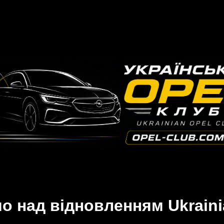
 над відновленням Ukraini