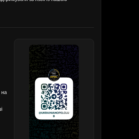
 на
ші