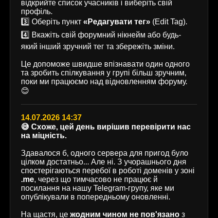
відкрийте список учасників і виберіть свій
профіль.
3️⃣ Оберіть пункт
«Редагувати тег»
(Edit Tag).
4️⃣ Вкажіть свій форумний нікнейм або будь-
який інший зручний тег та збережіть зміни.
Це допоможе швидше впізнавати один одного
та зробить спілкування у групі більш зручним,
поки ми працюємо над відновленням форуму.
😊
14.07.2026 14:37
😅 Схоже, цей день вирішив перевірити нас
на міцність.
Здавалося б, одного сервера для пригод було
цілком достатньо... Але ні. З учорашнього дня
спостерігаються перебої в роботі доменів у зоні
.me
, через що тимчасово не працює й
посилання на нашу Telegram-групу, яке ми
опублікували в попередньому оновленні.
На щастя, це
жодним чином не пов'язано
з