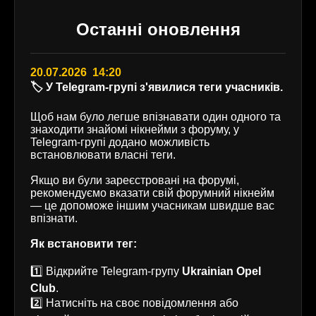
Останні оновлення
20.07.2026 14:20
🏷️ У Telegram-групі з'явилися теги учасників.
Щоб нам було легше впізнавати один одного та
знаходити знайомі нікнейми з форуму, у
Telegram-групі додано можливість
встановлювати власні теги.
Якщо ви були зареєстровані на форумі,
рекомендуємо вказати свій форумний нікнейм
— це допоможе іншим учасникам швидше вас
впізнати.
Як встановити тег:
1️⃣ Відкрийте Telegram-групу
Ukrainian Opel
Club
.
2️⃣ Натисніть на своє повідомлення або