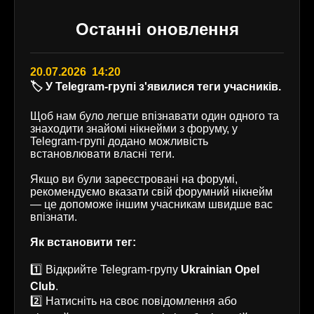
Останні оновлення
20.07.2026 14:20
🏷️ У Telegram-групі з'явилися теги учасників.
Щоб нам було легше впізнавати один одного та
знаходити знайомі нікнейми з форуму, у
Telegram-групі додано можливість
встановлювати власні теги.
Якщо ви були зареєстровані на форумі,
рекомендуємо вказати свій форумний нікнейм
— це допоможе іншим учасникам швидше вас
впізнати.
Як встановити тег:
1️⃣ Відкрийте Telegram-групу
Ukrainian Opel
Club
.
2️⃣ Натисніть на своє повідомлення або