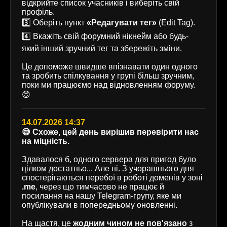
відкрийте список учасників і виберіть свій
профіль.
3️⃣ Оберіть пункт
«Редагувати тег»
(Edit Tag).
4️⃣ Вкажіть свій форумний нікнейм або будь-
який інший зручний тег та збережіть зміни.
Це допоможе швидше впізнавати один одного
та зробить спілкування у групі більш зручним,
поки ми працюємо над відновленням форуму.
😊
14.07.2026 14:37
😅 Схоже, цей день вирішив перевірити нас
на міцність.
Здавалося б, одного сервера для пригод було
цілком достатньо... Але ні. З учорашнього дня
спостерігаються перебої в роботі доменів у зоні
.me
, через що тимчасово не працює й
посилання на нашу Telegram-групу, яке ми
опублікували в попередньому оновленні.
На щастя, це
жодним чином не пов'язано
з