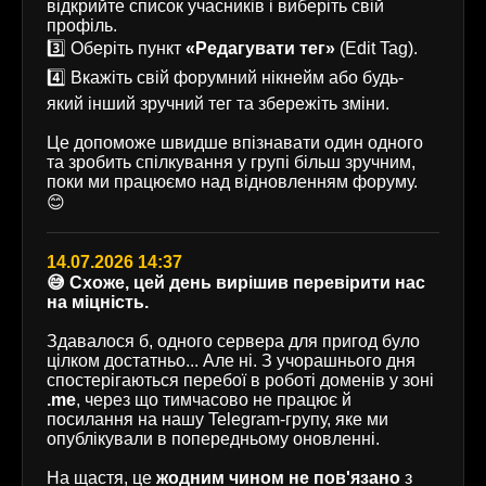
відкрийте список учасників і виберіть свій
профіль.
3️⃣ Оберіть пункт
«Редагувати тег»
(Edit Tag).
4️⃣ Вкажіть свій форумний нікнейм або будь-
який інший зручний тег та збережіть зміни.
Це допоможе швидше впізнавати один одного
та зробить спілкування у групі більш зручним,
поки ми працюємо над відновленням форуму.
😊
14.07.2026 14:37
😅 Схоже, цей день вирішив перевірити нас
на міцність.
Здавалося б, одного сервера для пригод було
цілком достатньо... Але ні. З учорашнього дня
спостерігаються перебої в роботі доменів у зоні
.me
, через що тимчасово не працює й
посилання на нашу Telegram-групу, яке ми
опублікували в попередньому оновленні.
На щастя, це
жодним чином не пов'язано
з