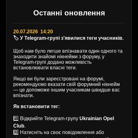
Останні оновлення
20.07.2026 14:20
🏷️ У Telegram-групі з'явилися теги учасників.
Щоб нам було легше впізнавати один одного та
знаходити знайомі нікнейми з форуму, у
Telegram-групі додано можливість
встановлювати власні теги.
Якщо ви були зареєстровані на форумі,
рекомендуємо вказати свій форумний нікнейм
— це допоможе іншим учасникам швидше вас
впізнати.
Як встановити тег:
1️⃣ Відкрийте Telegram-групу
Ukrainian Opel
Club
.
2️⃣ Натисніть на своє повідомлення або