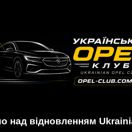
 над відновленням Ukraini