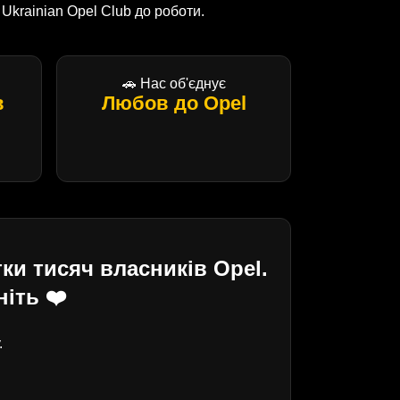
krainian Opel Club до роботи.
🚗 Нас об'єднує
в
Любов до Opel
ки тисяч власників Opel.
іть ❤️
.