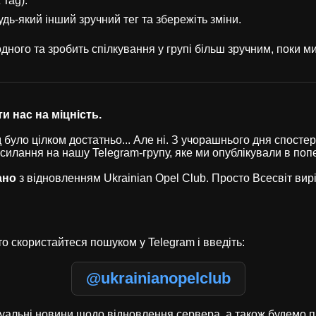
 Tag).
удь-який інший зручний тег та збережіть зміни.
ного та зробить спілкування у групі більш зручним, поки 
и нас на міцність.
було цілком достатньо... Але ні. З учорашнього дня спостері
осилання на нашу Telegram-групу, яке ми опублікували в по
ано
з відновленням Ukrainian Opel Club. Просто Всесвіт ви
о скористайтеся пошуком у Telegram і введіть:
@ukrainianopelclub
туальні новини щодо відновлення сервера, а також будемо п