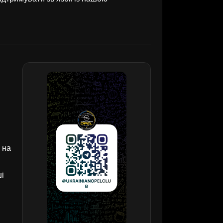
 на
ші