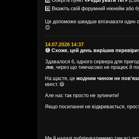
3️⃣ Оберіть пункт
«Редагувати тег»
(Edit
4️⃣ Вкажіть свій форумний нікнейм або б
Це допоможе швидше впізнавати один од
😊
14.07.2026 14:37
😅 Схоже, цей день вирішив перевірит
Здавалося б, одного сервера для пригод 
.me
, через що тимчасово не працює й п
На щастя, це
жодним чином не пов'яз
квест. 😄
Але нас так просто не зупинити!
Якщо посилання не відкривається, прост
Ми й надалі публікуватимемо там всі ак