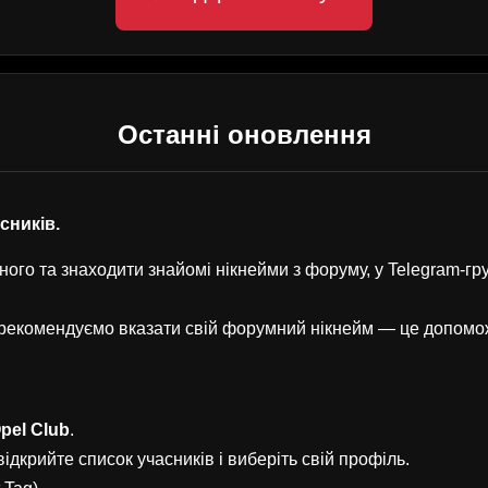
Останні оновлення
асників.
ого та знаходити знайомі нікнейми з форуму, у Telegram-г
, рекомендуємо вказати свій форумний нікнейм — це допом
pel Club
.
ідкрийте список учасників і виберіть свій профіль.