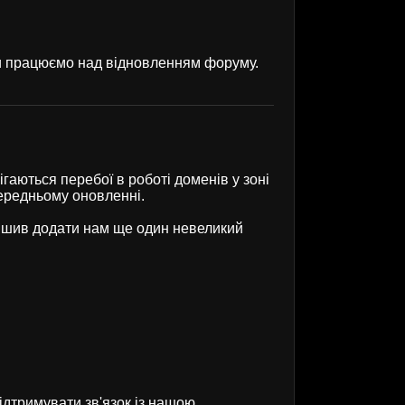
ми працюємо над відновленням форуму.
гаються перебої в роботі доменів у зоні
передньому оновленні.
рішив додати нам ще один невеликий
ідтримувати зв'язок із нашою