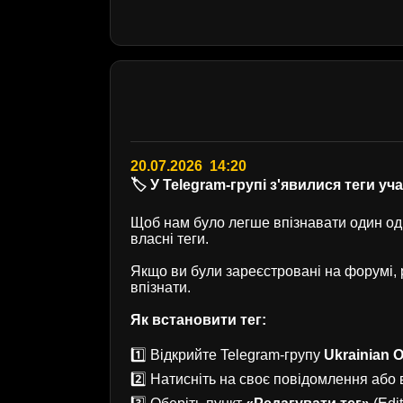
20.07.2026 14:20
🏷️ У Telegram-групі з'явилися теги уч
Щоб нам було легше впізнавати один одн
власні теги.
Якщо ви були зареєстровані на форумі
впізнати.
Як встановити тег:
1️⃣ Відкрийте Telegram-групу
Ukrainian O
2️⃣ Натисніть на своє повідомлення або в