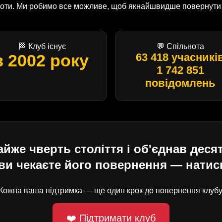
оботи. Ми робимо все можливе, щоб якнайшвидше повернути U
🏁 Клуб існує
💬 Спільнота
з 2002 року
63 418 учасникі
1 742 851
повідомлень
е чверть століття і об'єднав десят
ви чекаєте його повернення — натисн
Кожна ваша підтримка — ще один крок до повернення клубу
❤️ Підтримати клуб