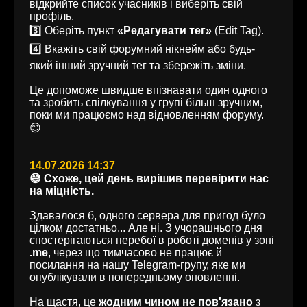
відкрийте список учасників і виберіть свій
профіль.
3️⃣ Оберіть пункт
«Редагувати тег»
(Edit Tag).
4️⃣ Вкажіть свій форумний нікнейм або будь-
який інший зручний тег та збережіть зміни.
Це допоможе швидше впізнавати один одного
та зробить спілкування у групі більш зручним,
поки ми працюємо над відновленням форуму.
😊
14.07.2026 14:37
😅 Схоже, цей день вирішив перевірити нас
на міцність.
Здавалося б, одного сервера для пригод було
цілком достатньо... Але ні. З учорашнього дня
спостерігаються перебої в роботі доменів у зоні
.me
, через що тимчасово не працює й
посилання на нашу Telegram-групу, яке ми
опублікували в попередньому оновленні.
На щастя, це
жодним чином не пов'язано
з