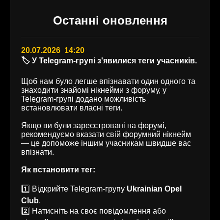
Останні оновлення
20.07.2026 14:20
🏷️ У Telegram-групі з'явилися теги учасників.
Щоб нам було легше впізнавати один одного та
знаходити знайомі нікнейми з форуму, у
Telegram-групі додано можливість
встановлювати власні теги.
Якщо ви були зареєстровані на форумі,
рекомендуємо вказати свій форумний нікнейм
— це допоможе іншим учасникам швидше вас
впізнати.
Як встановити тег:
1️⃣ Відкрийте Telegram-групу
Ukrainian Opel
Club
.
2️⃣ Натисніть на своє повідомлення або