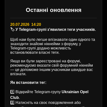
Останні оновлення
20.07.2026 14:20
🏷️ У Telegram-групі з'явилися теги учасників.
Щоб нам було легше впізнавати один одного та
знаходити знайомі нікнейми з форуму, у
Telegram-групі додано можливість
встановлювати власні теги.
Якщо ви були зареєстровані на форумі,
рекомендуємо вказати свій форумний нікнейм
— це допоможе іншим учасникам швидше вас
впізнати.
Як встановити тег:
1️⃣ Відкрийте Telegram-групу
Ukrainian Opel
Club
.
2️⃣ Натисніть на своє повідомлення або