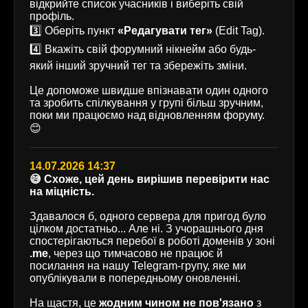
відкрийте список учасників і виберіть свій
профіль.
3️⃣ Оберіть пункт
«Редагувати тег»
(Edit Tag).
4️⃣ Вкажіть свій форумний нікнейм або будь-
який інший зручний тег та збережіть зміни.
Це допоможе швидше впізнавати один одного
та зробить спілкування у групі більш зручним,
поки ми працюємо над відновленням форуму.
😊
14.07.2026 14:37
😅 Схоже, цей день вирішив перевірити нас
на міцність.
Здавалося б, одного сервера для пригод було
цілком достатньо... Але ні. З учорашнього дня
спостерігаються перебої в роботі доменів у зоні
.me
, через що тимчасово не працює й
посилання на нашу Telegram-групу, яке ми
опублікували в попередньому оновленні.
На щастя, це
жодним чином не пов'язано
з