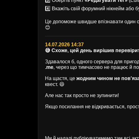
3️⃣ Оберіть пункт
«Редагувати тег»
(Edit
4️⃣ Вкажіть свій форумний нікнейм або б
Це допоможе швидше впізнавати один од
😊
14.07.2026 14:37
😅 Схоже, цей день вирішив перевірит
Здавалося б, одного сервера для пригод 
.me
, через що тимчасово не працює й п
На щастя, це
жодним чином не пов'яз
квест. 😄
Але нас так просто не зупинити!
Якщо посилання не відкривається, прост
Ми й надалі публікуватимемо там всі ак