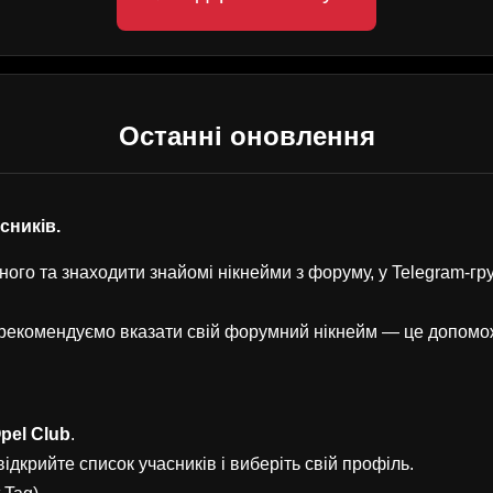
Останні оновлення
асників.
ого та знаходити знайомі нікнейми з форуму, у Telegram-г
, рекомендуємо вказати свій форумний нікнейм — це допом
pel Club
.
ідкрийте список учасників і виберіть свій профіль.