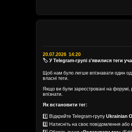
20.07.2026 14:20
🏷️ У Telegram-групі з'явилися теги уч
Щоб нам було легше впізнавати один одн
власні теги.
Якщо ви були зареєстровані на форумі
впізнати.
Як встановити тег:
1️⃣ Відкрийте Telegram-групу
Ukrainian O
2️⃣ Натисніть на своє повідомлення або в