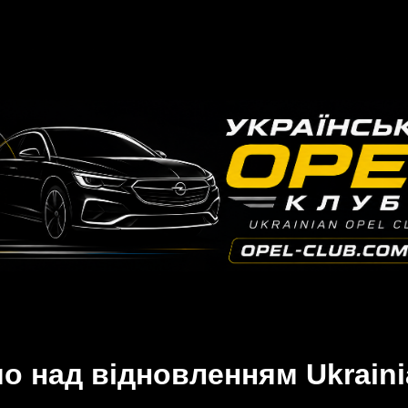
 над відновленням Ukraini