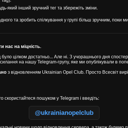
 Tag).
удь-який інший зручний тег та збережіть зміни.
ного та зробить спілкування у групі більш зручним, поки 
и нас на міцність.
було цілком достатньо... Але ні. З учорашнього дня спостері
осилання на нашу Telegram-групу, яке ми опублікували в по
ано
з відновленням Ukrainian Opel Club. Просто Всесвіт ви
о скористайтеся пошуком у Telegram і введіть:
@ukrainianopelclub
туальні новини щодо відновлення сервера, а також будемо п