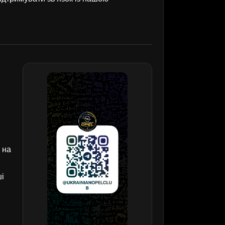
 на
ші