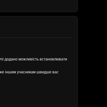
рупі додано можливість встановлювати
оже іншим учасникам швидше вас