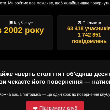
оботи. Ми робимо все можливе, щоб якнайшвидше повернути U
🏁 Клуб існує
💬 Спільнота
з 2002 року
63 418 учасникі
1 742 851
повідомлень
е чверть століття і об'єднав десят
ви чекаєте його повернення — натисн
Кожна ваша підтримка — ще один крок до повернення клубу
❤️ Підтримати клуб