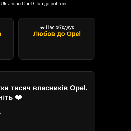
krainian Opel Club до роботи.
🚗 Нас об'єднує
в
Любов до Opel
ки тисяч власників Opel.
іть ❤️
.