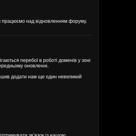
ми працюємо над відновленням форуму.
гаються перебої в роботі доменів у зоні
передньому оновленні.
рішив додати нам ще один невеликий
ідтримувати зв'язок із нашою