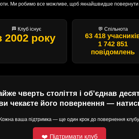
оботи. Ми робимо все можливе, щоб якнайшвидше повернути U
🏁 Клуб існує
💬 Спільнота
з 2002 року
63 418 учасникі
1 742 851
повідомлень
е чверть століття і об'єднав десят
ви чекаєте його повернення — натисн
Кожна ваша підтримка — ще один крок до повернення клубу
❤️ Підтримати клуб