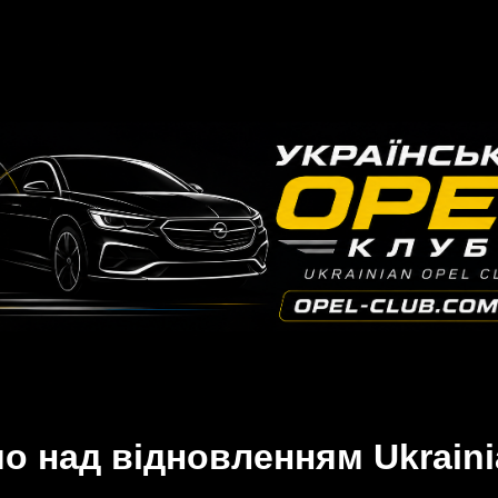
 над відновленням Ukraini