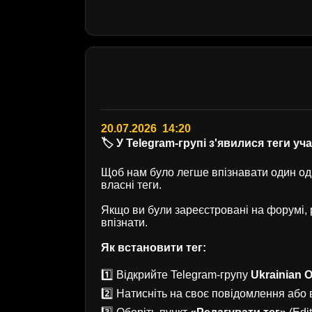
20.07.2026 14:20
🏷️ У Telegram-групі з'явилися теги уч
Щоб нам було легше впізнавати один одн
власні теги.
Якщо ви були зареєстровані на форумі
впізнати.
Як встановити тег:
1️⃣ Відкрийте Telegram-групу
Ukrainian O
2️⃣ Натисніть на своє повідомлення або в