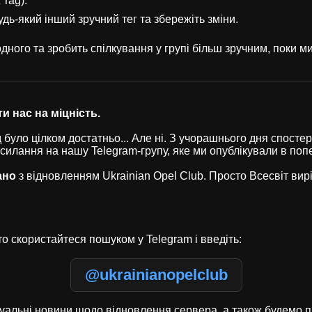
 Tag).
удь-який інший зручний тег та збережіть зміни.
ного та зробить спілкування у групі більш зручним, поки 
и нас на міцність.
було цілком достатньо... Але ні. З учорашнього дня спостері
осилання на нашу Telegram-групу, яке ми опублікували в по
ано
з відновленням Ukrainian Opel Club. Просто Всесвіт ви
о скористайтеся пошуком у Telegram і введіть:
@ukrainianopelclub
туальні новини щодо відновлення сервера, а також будемо п