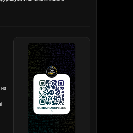
 на
ші