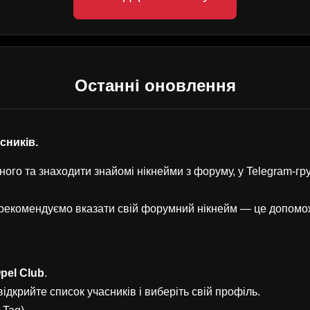
Останні оновлення
асників.
ого та знаходити знайомі нікнейми з форуму, у Telegram-г
, рекомендуємо вказати свій форумний нікнейм — це допом
pel Club
.
ідкрийте список учасників і виберіть свій профіль.