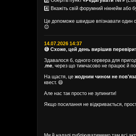
3️⃣ Оберіть пункт
«Редагувати тег»
(Edit
4️⃣ Вкажіть свій форумний нікнейм або б
Це допоможе швидше впізнавати один од
😊
14.07.2026 14:37
😅 Схоже, цей день вирішив перевірит
Здавалося б, одного сервера для пригод 
.me
, через що тимчасово не працює й п
На щастя, це
жодним чином не пов'яз
квест. 😄
Але нас так просто не зупинити!
Якщо посилання не відкривається, прост
Ми й надалі публікуватимемо там всі ак