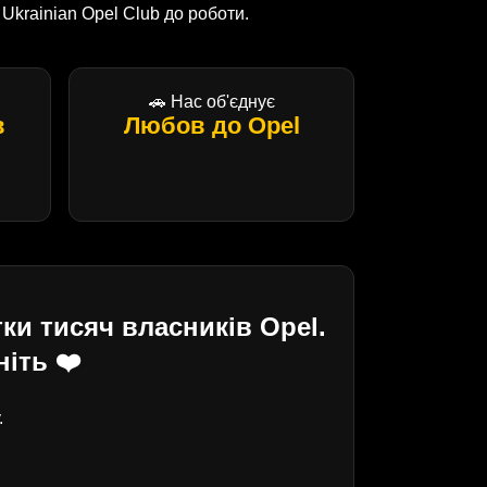
krainian Opel Club до роботи.
🚗 Нас об'єднує
в
Любов до Opel
ки тисяч власників Opel.
іть ❤️
.