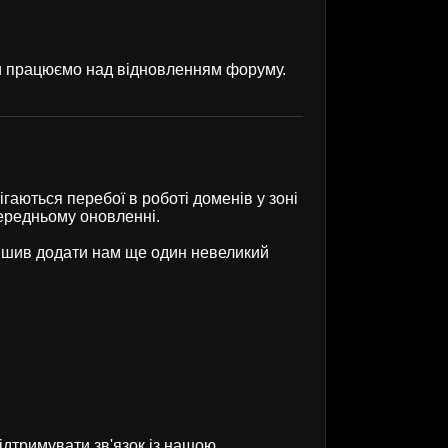
ми працюємо над відновленням форуму.
гаються перебої в роботі доменів у зоні
передньому оновленні.
рішив додати нам ще один невеликий
ідтримувати зв'язок із нашою