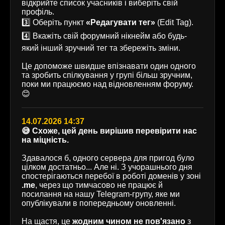
відкрийте список учасників і виберіть свій
профіль.
3️⃣ Оберіть пункт
«Редагувати тег»
(Edit Tag).
4️⃣ Вкажіть свій форумний нікнейм або будь-
який інший зручний тег та збережіть зміни.
Це допоможе швидше впізнавати один одного
та зробить спілкування у групі більш зручним,
поки ми працюємо над відновленням форуму.
😊
14.07.2026 14:37
😅 Схоже, цей день вирішив перевірити нас
на міцність.
Здавалося б, одного сервера для пригод було
цілком достатньо... Але ні. З учорашнього дня
спостерігаються перебої в роботі доменів у зоні
.me
, через що тимчасово не працює й
посилання на нашу Telegram-групу, яке ми
опублікували в попередньому оновленні.
На щастя, це
жодним чином не пов'язано
з