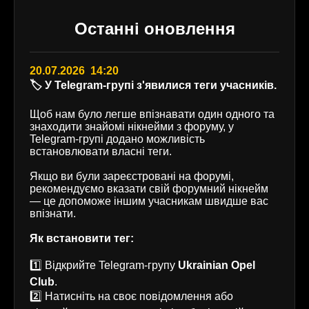
Останні оновлення
20.07.2026 14:20
🏷️ У Telegram-групі з'явилися теги учасників.
Щоб нам було легше впізнавати один одного та
знаходити знайомі нікнейми з форуму, у
Telegram-групі додано можливість
встановлювати власні теги.
Якщо ви були зареєстровані на форумі,
рекомендуємо вказати свій форумний нікнейм
— це допоможе іншим учасникам швидше вас
впізнати.
Як встановити тег:
1️⃣ Відкрийте Telegram-групу
Ukrainian Opel
Club
.
2️⃣ Натисніть на своє повідомлення або