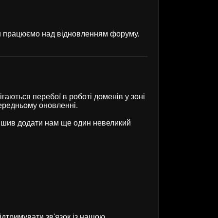
ми працюємо над відновленням форуму.
гаються перебої в роботі доменів у зоні
передньому оновленні.
рішив додати нам ще один невеликий
ідтримувати зв'язок із нашою