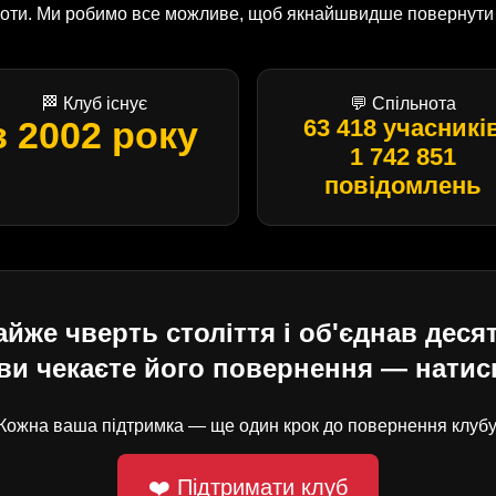
оботи. Ми робимо все можливе, щоб якнайшвидше повернути U
🏁 Клуб існує
💬 Спільнота
з 2002 року
63 418 учасникі
1 742 851
повідомлень
е чверть століття і об'єднав десят
ви чекаєте його повернення — натисн
Кожна ваша підтримка — ще один крок до повернення клубу
❤️ Підтримати клуб