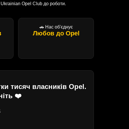
krainian Opel Club до роботи.
🚗 Нас об'єднує
в
Любов до Opel
ки тисяч власників Opel.
іть ❤️
.