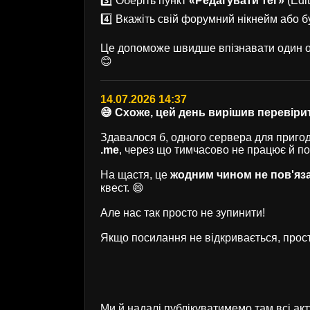
3️⃣ Оберіть пункт
«Редагувати тег»
(Edit
4️⃣ Вкажіть свій форумний нікнейм або б
Це допоможе швидше впізнавати один од
😊
14.07.2026 14:37
😅 Схоже, цей день вирішив перевірит
Здавалося б, одного сервера для пригод 
.me
, через що тимчасово не працює й п
На щастя, це
жодним чином не пов'яз
квест. 😄
Але нас так просто не зупинити!
Якщо посилання не відкривається, прост
Ми й надалі публікуватимемо там всі ак