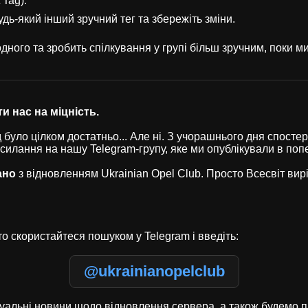
 Tag).
удь-який інший зручний тег та збережіть зміни.
ного та зробить спілкування у групі більш зручним, поки 
и нас на міцність.
було цілком достатньо... Але ні. З учорашнього дня спостері
осилання на нашу Telegram-групу, яке ми опублікували в по
ано
з відновленням Ukrainian Opel Club. Просто Всесвіт ви
о скористайтеся пошуком у Telegram і введіть:
@ukrainianopelclub
туальні новини щодо відновлення сервера, а також будемо п