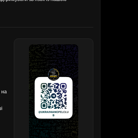
 на
ші