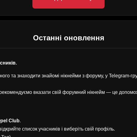
Останні оновлення
асників.
ого та знаходити знайомі нікнейми з форуму, у Telegram-г
, рекомендуємо вказати свій форумний нікнейм — це допом
pel Club
.
ідкрийте список учасників і виберіть свій профіль.