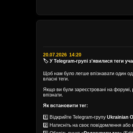
20.07.2026 14:20
🏷️ У Telegram-групі з'явилися теги уч
Щоб нам було легше впізнавати один одн
власні теги.
Якщо ви були зареєстровані на форумі
впізнати.
Як встановити тег:
1️⃣ Відкрийте Telegram-групу
Ukrainian O
2️⃣ Натисніть на своє повідомлення або в