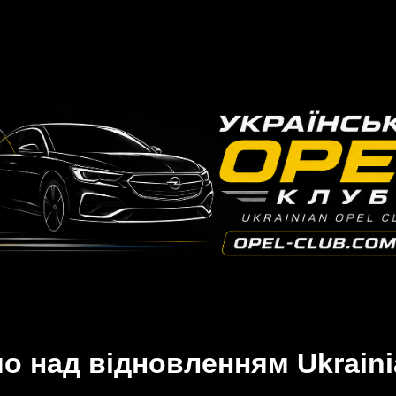
 над відновленням Ukraini