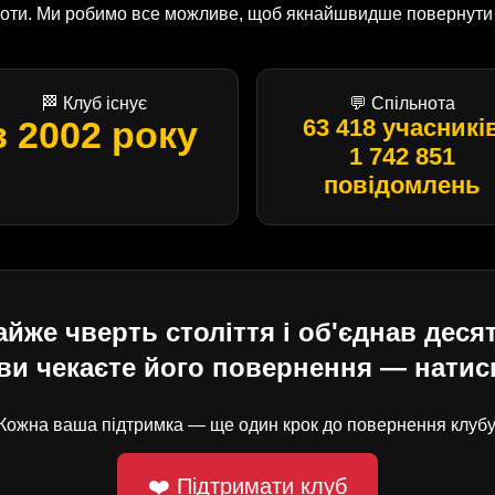
оботи. Ми робимо все можливе, щоб якнайшвидше повернути U
🏁 Клуб існує
💬 Спільнота
з 2002 року
63 418 учасникі
1 742 851
повідомлень
е чверть століття і об'єднав десят
ви чекаєте його повернення — натисн
Кожна ваша підтримка — ще один крок до повернення клубу
❤️ Підтримати клуб