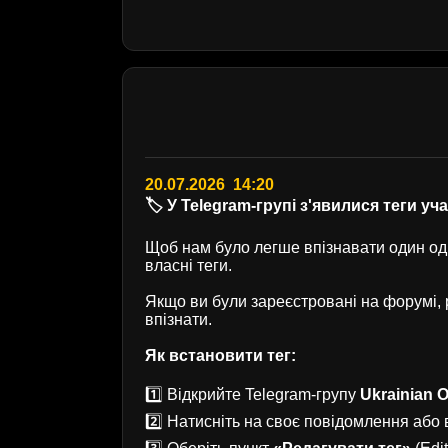
20.07.2026 14:20
🏷️ У Telegram-групі з'явилися теги уч
Щоб нам було легше впізнавати один одн
власні теги.
Якщо ви були зареєстровані на форумі
впізнати.
Як встановити тег:
1️⃣ Відкрийте Telegram-групу
Ukrainian O
2️⃣ Натисніть на своє повідомлення або в