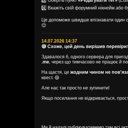
3️⃣ Оберіть пункт
«Редагувати тег»
(Edit
4️⃣ Вкажіть свій форумний нікнейм або б
Це допоможе швидше впізнавати один од
😊
14.07.2026 14:37
😅 Схоже, цей день вирішив перевірит
Здавалося б, одного сервера для пригод 
.me
, через що тимчасово не працює й п
На щастя, це
жодним чином не пов'яз
квест. 😄
Але нас так просто не зупинити!
Якщо посилання не відкривається, прост
Ми й надалі публікуватимемо там всі ак