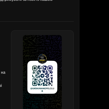
 на
ші