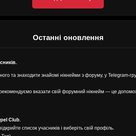
Останні оновлення
асників.
ого та знаходити знайомі нікнейми з форуму, у Telegram-г
, рекомендуємо вказати свій форумний нікнейм — це допом
pel Club
.
ідкрийте список учасників і виберіть свій профіль.