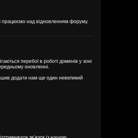
ми працюємо над відновленням форуму.
гаються перебої в роботі доменів у зоні
передньому оновленні.
рішив додати нам ще один невеликий
ідтримувати зв'язок із нашою