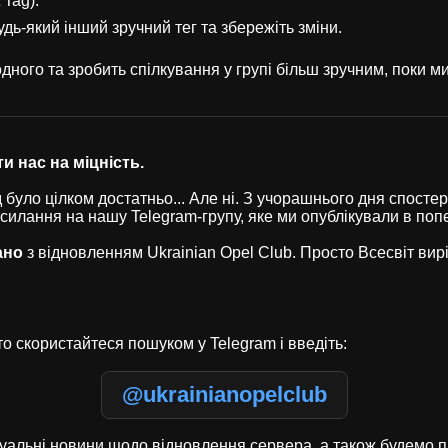
 Tag).
удь-який інший зручний тег та збережіть зміни.
ного та зробить спілкування у групі більш зручним, поки 
и нас на міцність.
було цілком достатньо... Але ні. З учорашнього дня спостері
осилання на нашу Telegram-групу, яке ми опублікували в по
ано
з відновленням Ukrainian Opel Club. Просто Всесвіт ви
о скористайтеся пошуком у Telegram і введіть:
@ukrainianopelclub
туальні новини щодо відновлення сервера, а також будемо п