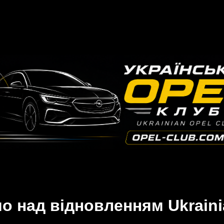
 над відновленням Ukraini