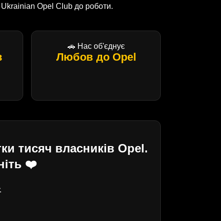
krainian Opel Club до роботи.
🚗 Нас об'єднує
в
Любов до Opel
ки тисяч власників Opel.
іть ❤️
.