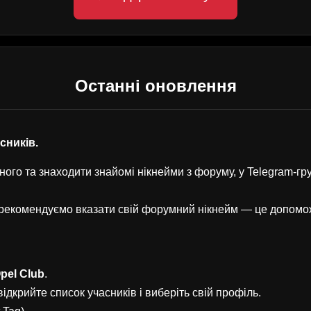
Останні оновлення
асників.
ого та знаходити знайомі нікнейми з форуму, у Telegram-г
, рекомендуємо вказати свій форумний нікнейм — це допом
pel Club
.
ідкрийте список учасників і виберіть свій профіль.