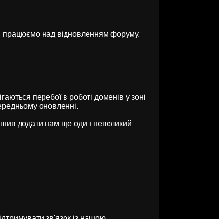
ми працюємо над відновленням форуму.
гаються перебої в роботі доменів у зоні
передньому оновленні.
рішив додати нам ще один невеликий
ідтримувати зв'язок із нашою