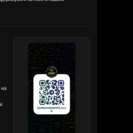
 на
ші