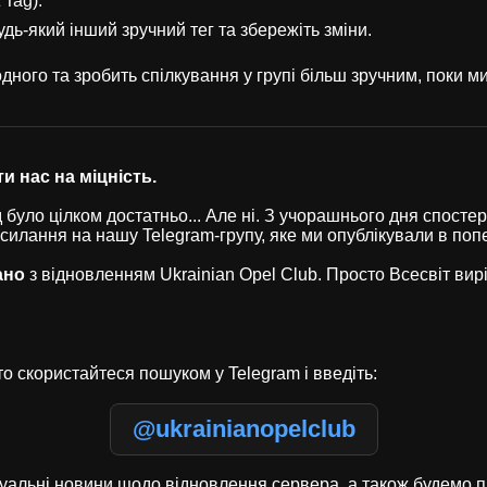
 Tag).
удь-який інший зручний тег та збережіть зміни.
ного та зробить спілкування у групі більш зручним, поки 
и нас на міцність.
було цілком достатньо... Але ні. З учорашнього дня спостері
осилання на нашу Telegram-групу, яке ми опублікували в по
ано
з відновленням Ukrainian Opel Club. Просто Всесвіт ви
о скористайтеся пошуком у Telegram і введіть:
@ukrainianopelclub
туальні новини щодо відновлення сервера, а також будемо п