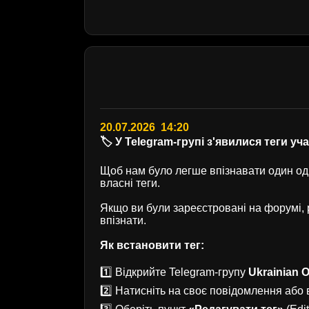
20.07.2026 14:20
🏷️ У Telegram-групі з'явилися теги уч
Щоб нам було легше впізнавати один одн
власні теги.
Якщо ви були зареєстровані на форумі
впізнати.
Як встановити тег:
1️⃣ Відкрийте Telegram-групу
Ukrainian O
2️⃣ Натисніть на своє повідомлення або в