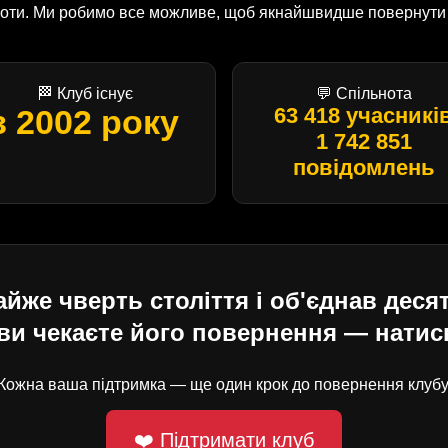
оботи. Ми робимо все можливе, щоб якнайшвидше повернути U
🏁 Клуб існує
💬 Спільнота
з 2002 року
63 418 учасникі
1 742 851
повідомлень
е чверть століття і об'єднав десят
ви чекаєте його повернення — натисн
Кожна ваша підтримка — ще один крок до повернення клубу
❤️ Підтримати клуб