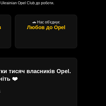
krainian Opel Club до роботи.
🚗 Нас об'єднує
в
Любов до Opel
ки тисяч власників Opel.
іть ❤️
.