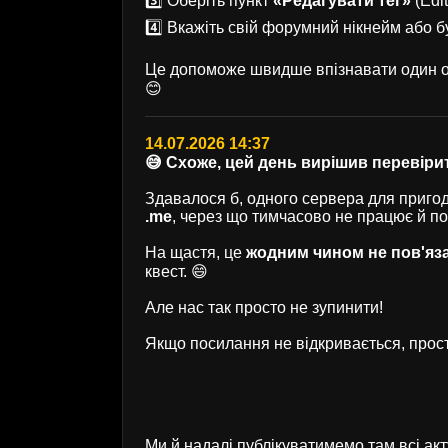
3️⃣ Оберіть пункт
«Редагувати тег»
(Edit
4️⃣ Вкажіть свій форумний нікнейм або б
Це допоможе швидше впізнавати один од
😊
14.07.2026 14:37
😅 Схоже, цей день вирішив перевірит
Здавалося б, одного сервера для пригод 
.me
, через що тимчасово не працює й п
На щастя, це
жодним чином не пов'яз
квест. 😄
Але нас так просто не зупинити!
Якщо посилання не відкривається, прост
Ми й надалі публікуватимемо там всі ак