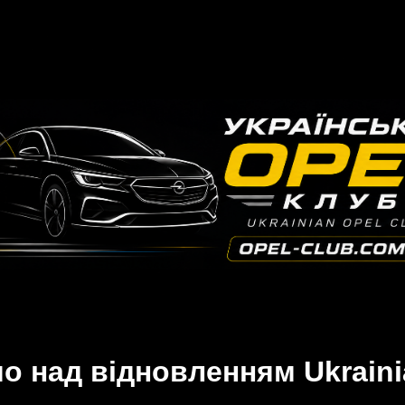
 над відновленням Ukraini