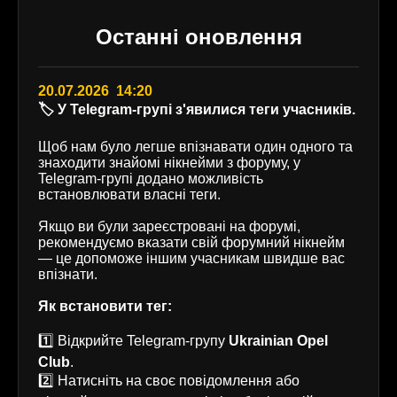
Останні оновлення
20.07.2026 14:20
🏷️ У Telegram-групі з'явилися теги учасників.
Щоб нам було легше впізнавати один одного та
знаходити знайомі нікнейми з форуму, у
Telegram-групі додано можливість
встановлювати власні теги.
Якщо ви були зареєстровані на форумі,
рекомендуємо вказати свій форумний нікнейм
— це допоможе іншим учасникам швидше вас
впізнати.
Як встановити тег:
1️⃣ Відкрийте Telegram-групу
Ukrainian Opel
Club
.
2️⃣ Натисніть на своє повідомлення або