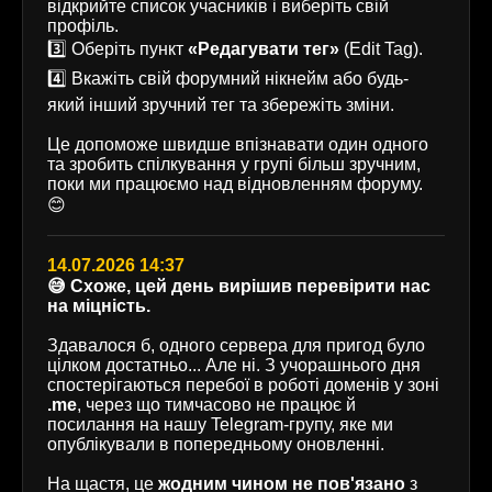
відкрийте список учасників і виберіть свій
профіль.
3️⃣ Оберіть пункт
«Редагувати тег»
(Edit Tag).
4️⃣ Вкажіть свій форумний нікнейм або будь-
який інший зручний тег та збережіть зміни.
Це допоможе швидше впізнавати один одного
та зробить спілкування у групі більш зручним,
поки ми працюємо над відновленням форуму.
😊
14.07.2026 14:37
😅 Схоже, цей день вирішив перевірити нас
на міцність.
Здавалося б, одного сервера для пригод було
цілком достатньо... Але ні. З учорашнього дня
спостерігаються перебої в роботі доменів у зоні
.me
, через що тимчасово не працює й
посилання на нашу Telegram-групу, яке ми
опублікували в попередньому оновленні.
На щастя, це
жодним чином не пов'язано
з