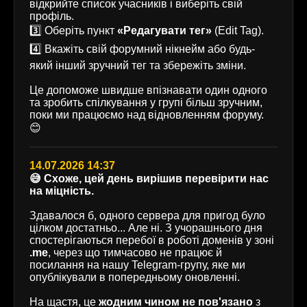
відкрийте список учасників і виберіть свій
профіль.
3️⃣ Оберіть пункт
«Редагувати тег»
(Edit Tag).
4️⃣ Вкажіть свій форумний нікнейм або будь-
який інший зручний тег та збережіть зміни.
Це допоможе швидше впізнавати один одного
та зробить спілкування у групі більш зручним,
поки ми працюємо над відновленням форуму.
😊
14.07.2026 14:37
😅 Схоже, цей день вирішив перевірити нас
на міцність.
Здавалося б, одного сервера для пригод було
цілком достатньо... Але ні. З учорашнього дня
спостерігаються перебої в роботі доменів у зоні
.me
, через що тимчасово не працює й
посилання на нашу Telegram-групу, яке ми
опублікували в попередньому оновленні.
На щастя, це
жодним чином не пов'язано
з