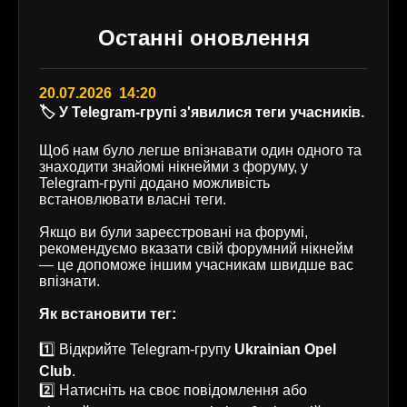
Останні оновлення
20.07.2026 14:20
🏷️ У Telegram-групі з'явилися теги учасників.
Щоб нам було легше впізнавати один одного та
знаходити знайомі нікнейми з форуму, у
Telegram-групі додано можливість
встановлювати власні теги.
Якщо ви були зареєстровані на форумі,
рекомендуємо вказати свій форумний нікнейм
— це допоможе іншим учасникам швидше вас
впізнати.
Як встановити тег:
1️⃣ Відкрийте Telegram-групу
Ukrainian Opel
Club
.
2️⃣ Натисніть на своє повідомлення або