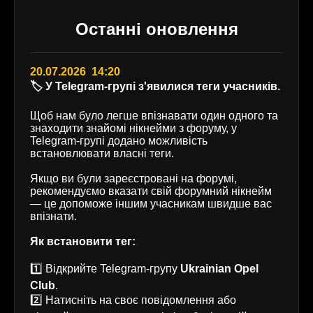
Останні оновлення
20.07.2026 14:20
🏷️ У Telegram-групі з'явилися теги учасників.
Щоб нам було легше впізнавати один одного та
знаходити знайомі нікнейми з форуму, у
Telegram-групі додано можливість
встановлювати власні теги.
Якщо ви були зареєстровані на форумі,
рекомендуємо вказати свій форумний нікнейм
— це допоможе іншим учасникам швидше вас
впізнати.
Як встановити тег:
1️⃣ Відкрийте Telegram-групу
Ukrainian Opel
Club
.
2️⃣ Натисніть на своє повідомлення або