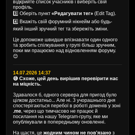
відкрийте список учасників і виберіть свій
профіль.
3️⃣ Оберіть пункт
«Редагувати тег»
(Edit Tag).
4️⃣ Вкажіть свій форумний нікнейм або будь-
який інший зручний тег та збережіть зміни.
Це допоможе швидше впізнавати один одного
та зробить спілкування у групі більш зручним,
поки ми працюємо над відновленням форуму.
😊
14.07.2026 14:37
😅 Схоже, цей день вирішив перевірити нас
на міцність.
Здавалося б, одного сервера для пригод було
цілком достатньо... Але ні. З учорашнього дня
спостерігаються перебої в роботі доменів у зоні
.me
, через що тимчасово не працює й
посилання на нашу Telegram-групу, яке ми
опублікували в попередньому оновленні.
На щастя, це
жодним чином не пов'язано
з