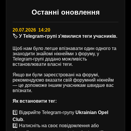
Останні оновлення
20.07.2026 14:20
🏷️ У Telegram-групі з'явилися теги учасників.
Щоб нам було легше впізнавати один одного та
знаходити знайомі нікнейми з форуму, у
Telegram-групі додано можливість
встановлювати власні теги.
Якщо ви були зареєстровані на форумі,
рекомендуємо вказати свій форумний нікнейм
— це допоможе іншим учасникам швидше вас
впізнати.
Як встановити тег:
1️⃣ Відкрийте Telegram-групу
Ukrainian Opel
Club
.
2️⃣ Натисніть на своє повідомлення або