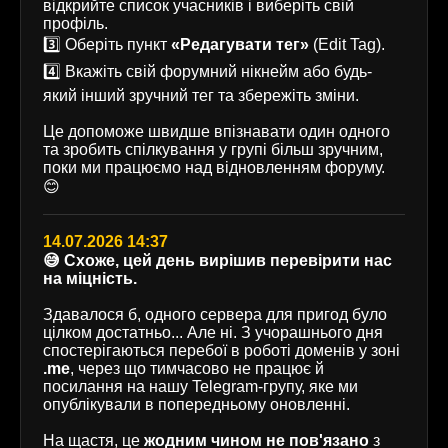
відкрийте список учасників і виберіть свій
профіль.
3️⃣ Оберіть пункт
«Редагувати тег»
(Edit Tag).
4️⃣ Вкажіть свій форумний нікнейм або будь-
який інший зручний тег та збережіть зміни.
Це допоможе швидше впізнавати один одного
та зробить спілкування у групі більш зручним,
поки ми працюємо над відновленням форуму.
😊
14.07.2026 14:37
😅 Схоже, цей день вирішив перевірити нас
на міцність.
Здавалося б, одного сервера для пригод було
цілком достатньо... Але ні. З учорашнього дня
спостерігаються перебої в роботі доменів у зоні
.me
, через що тимчасово не працює й
посилання на нашу Telegram-групу, яке ми
опублікували в попередньому оновленні.
На щастя, це
жодним чином не пов'язано
з