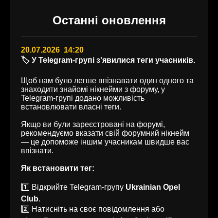
Останні оновлення
20.07.2026 14:20
🏷️ У Telegram-групі з'явилися теги учасників.
Щоб нам було легше впізнавати один одного та
знаходити знайомі нікнейми з форуму, у
Telegram-групі додано можливість
встановлювати власні теги.
Якщо ви були зареєстровані на форумі,
рекомендуємо вказати свій форумний нікнейм
— це допоможе іншим учасникам швидше вас
впізнати.
Як встановити тег:
1️⃣ Відкрийте Telegram-групу
Ukrainian Opel
Club
.
2️⃣ Натисніть на своє повідомлення або