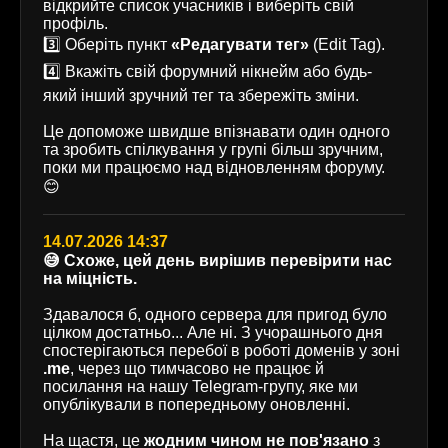
відкрийте список учасників і виберіть свій
профіль.
3️⃣ Оберіть пункт
«Редагувати тег»
(Edit Tag).
4️⃣ Вкажіть свій форумний нікнейм або будь-
який інший зручний тег та збережіть зміни.
Це допоможе швидше впізнавати один одного
та зробить спілкування у групі більш зручним,
поки ми працюємо над відновленням форуму.
😊
14.07.2026 14:37
😅 Схоже, цей день вирішив перевірити нас
на міцність.
Здавалося б, одного сервера для пригод було
цілком достатньо... Але ні. З учорашнього дня
спостерігаються перебої в роботі доменів у зоні
.me
, через що тимчасово не працює й
посилання на нашу Telegram-групу, яке ми
опублікували в попередньому оновленні.
На щастя, це
жодним чином не пов'язано
з