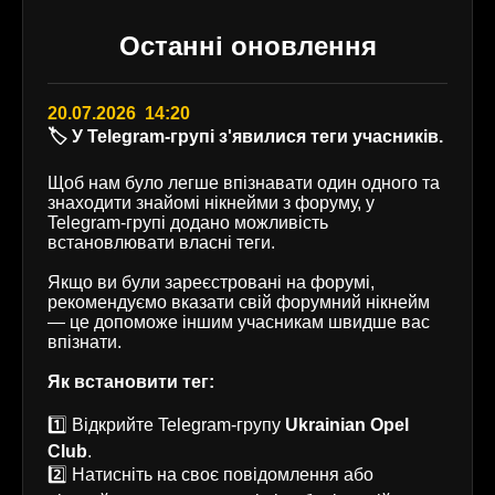
Останні оновлення
20.07.2026 14:20
🏷️ У Telegram-групі з'явилися теги учасників.
Щоб нам було легше впізнавати один одного та
знаходити знайомі нікнейми з форуму, у
Telegram-групі додано можливість
встановлювати власні теги.
Якщо ви були зареєстровані на форумі,
рекомендуємо вказати свій форумний нікнейм
— це допоможе іншим учасникам швидше вас
впізнати.
Як встановити тег:
1️⃣ Відкрийте Telegram-групу
Ukrainian Opel
Club
.
2️⃣ Натисніть на своє повідомлення або