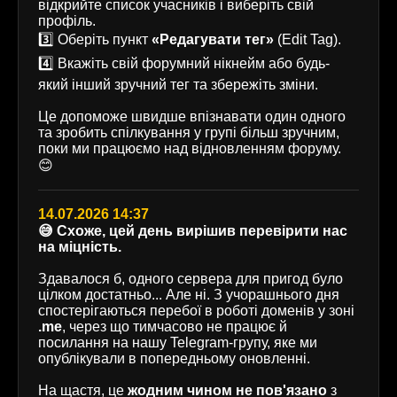
відкрийте список учасників і виберіть свій
профіль.
3️⃣ Оберіть пункт
«Редагувати тег»
(Edit Tag).
4️⃣ Вкажіть свій форумний нікнейм або будь-
який інший зручний тег та збережіть зміни.
Це допоможе швидше впізнавати один одного
та зробить спілкування у групі більш зручним,
поки ми працюємо над відновленням форуму.
😊
14.07.2026 14:37
😅 Схоже, цей день вирішив перевірити нас
на міцність.
Здавалося б, одного сервера для пригод було
цілком достатньо... Але ні. З учорашнього дня
спостерігаються перебої в роботі доменів у зоні
.me
, через що тимчасово не працює й
посилання на нашу Telegram-групу, яке ми
опублікували в попередньому оновленні.
На щастя, це
жодним чином не пов'язано
з