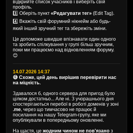
відкрийте список учасників і виберіть свій
профіль.
3️⃣ Оберіть пункт
«Редагувати тег»
(Edit Tag).
4️⃣ Вкажіть свій форумний нікнейм або будь-
який інший зручний тег та збережіть зміни.
Це допоможе швидше впізнавати один одного
та зробить спілкування у групі більш зручним,
поки ми працюємо над відновленням форуму.
😊
14.07.2026 14:37
😅 Схоже, цей день вирішив перевірити нас
на міцність.
Здавалося б, одного сервера для пригод було
цілком достатньо... Але ні. З учорашнього дня
спостерігаються перебої в роботі доменів у зоні
.me
, через що тимчасово не працює й
посилання на нашу Telegram-групу, яке ми
опублікували в попередньому оновленні.
На щастя, це
жодним чином не пов'язано
з