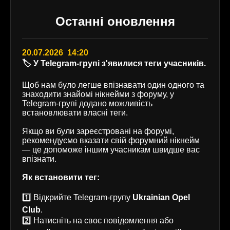
Останні оновлення
20.07.2026 14:20
🏷️ У Telegram-групі з'явилися теги учасників.
Щоб нам було легше впізнавати один одного та
знаходити знайомі нікнейми з форуму, у
Telegram-групі додано можливість
встановлювати власні теги.
Якщо ви були зареєстровані на форумі,
рекомендуємо вказати свій форумний нікнейм
— це допоможе іншим учасникам швидше вас
впізнати.
Як встановити тег:
1️⃣ Відкрийте Telegram-групу
Ukrainian Opel
Club
.
2️⃣ Натисніть на своє повідомлення або