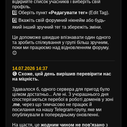
відкрийте список учасників і виберіть свій
профіль.
3️⃣ Оберіть пункт
«Редагувати тег»
(Edit Tag).
4️⃣ Вкажіть свій форумний нікнейм або будь-
який інший зручний тег та збережіть зміни.
Це допоможе швидше впізнавати один одного
та зробить спілкування у групі більш зручним,
поки ми працюємо над відновленням форуму.
😊
14.07.2026 14:37
😅 Схоже, цей день вирішив перевірити нас
на міцність.
Здавалося б, одного сервера для пригод було
цілком достатньо... Але ні. З учорашнього дня
спостерігаються перебої в роботі доменів у зоні
.me
, через що тимчасово не працює й
посилання на нашу Telegram-групу, яке ми
опублікували в попередньому оновленні.
На щастя, це
жодним чином не пов'язано
з