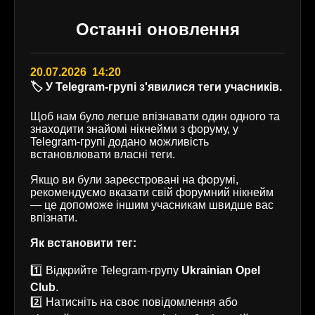
Останні оновлення
20.07.2026 14:20
🏷️ У Telegram-групі з'явилися теги учасників.
Щоб нам було легше впізнавати один одного та
знаходити знайомі нікнейми з форуму, у
Telegram-групі додано можливість
встановлювати власні теги.
Якщо ви були зареєстровані на форумі,
рекомендуємо вказати свій форумний нікнейм
— це допоможе іншим учасникам швидше вас
впізнати.
Як встановити тег:
1️⃣ Відкрийте Telegram-групу
Ukrainian Opel
Club
.
2️⃣ Натисніть на своє повідомлення або