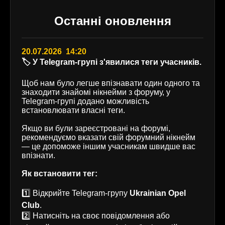
Останні оновлення
20.07.2026 14:20
🏷️ У Telegram-групі з'явилися теги учасників.
Щоб нам було легше впізнавати один одного та
знаходити знайомі нікнейми з форуму, у
Telegram-групі додано можливість
встановлювати власні теги.
Якщо ви були зареєстровані на форумі,
рекомендуємо вказати свій форумний нікнейм
— це допоможе іншим учасникам швидше вас
впізнати.
Як встановити тег:
1️⃣ Відкрийте Telegram-групу
Ukrainian Opel
Club
.
2️⃣ Натисніть на своє повідомлення або