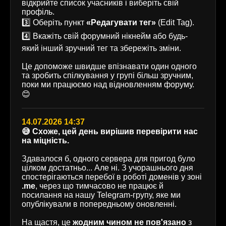
відкрийте список учасників і виберіть свій
профіль.
3️⃣ Оберіть пункт
«Редагувати тег»
(Edit Tag).
4️⃣ Вкажіть свій форумний нікнейм або будь-
який інший зручний тег та збережіть зміни.
Це допоможе швидше впізнавати один одного
та зробить спілкування у групі більш зручним,
поки ми працюємо над відновленням форуму.
😊
14.07.2026 14:37
😅 Схоже, цей день вирішив перевірити нас
на міцність.
Здавалося б, одного сервера для пригод було
цілком достатньо... Але ні. З учорашнього дня
спостерігаються перебої в роботі доменів у зоні
.me
, через що тимчасово не працює й
посилання на нашу Telegram-групу, яке ми
опублікували в попередньому оновленні.
На щастя, це
жодним чином не пов'язано
з