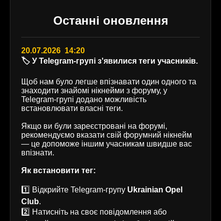
Останні оновлення
20.07.2026 14:20
🏷️ У Telegram-групі з'явилися теги учасників.
Щоб нам було легше впізнавати один одного та
знаходити знайомі нікнейми з форуму, у
Telegram-групі додано можливість
встановлювати власні теги.
Якщо ви були зареєстровані на форумі,
рекомендуємо вказати свій форумний нікнейм
— це допоможе іншим учасникам швидше вас
впізнати.
Як встановити тег:
1️⃣ Відкрийте Telegram-групу
Ukrainian Opel
Club
.
2️⃣ Натисніть на своє повідомлення або