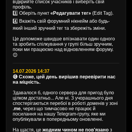
відкрийте список учасників і виберіть свій
профіль.
3️⃣ Оберіть пункт
«Редагувати тег»
(Edit Tag).
4️⃣ Вкажіть свій форумний нікнейм або будь-
який інший зручний тег та збережіть зміни.
Це допоможе швидше впізнавати один одного
та зробить спілкування у групі більш зручним,
поки ми працюємо над відновленням форуму.
😊
14.07.2026 14:37
😅 Схоже, цей день вирішив перевірити нас
на міцність.
Здавалося б, одного сервера для пригод було
цілком достатньо... Але ні. З учорашнього дня
спостерігаються перебої в роботі доменів у зоні
.me
, через що тимчасово не працює й
посилання на нашу Telegram-групу, яке ми
опублікували в попередньому оновленні.
На щастя, це
жодним чином не пов'язано
з