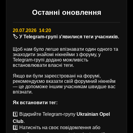
Останні оновлення
20.07.2026 14:20
🏷️ У Telegram-групі з'явилися теги учасників.
Щоб нам було легше впізнавати один одного та
знаходити знайомі нікнейми з форуму, у
Telegram-групі додано можливість
встановлювати власні теги.
Якщо ви були зареєстровані на форумі,
рекомендуємо вказати свій форумний нікнейм
— це допоможе іншим учасникам швидше вас
впізнати.
Як встановити тег:
1️⃣ Відкрийте Telegram-групу
Ukrainian Opel
Club
.
2️⃣ Натисніть на своє повідомлення або