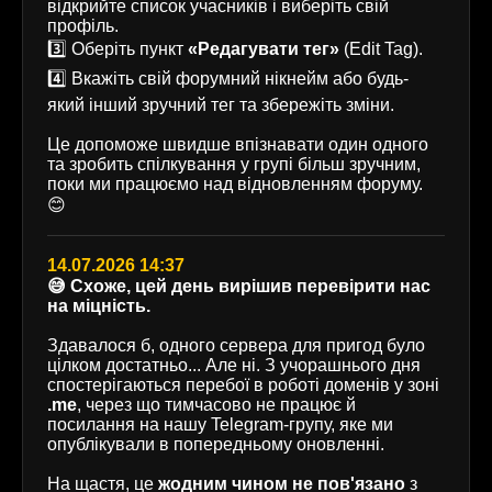
відкрийте список учасників і виберіть свій
профіль.
3️⃣ Оберіть пункт
«Редагувати тег»
(Edit Tag).
4️⃣ Вкажіть свій форумний нікнейм або будь-
який інший зручний тег та збережіть зміни.
Це допоможе швидше впізнавати один одного
та зробить спілкування у групі більш зручним,
поки ми працюємо над відновленням форуму.
😊
14.07.2026 14:37
😅 Схоже, цей день вирішив перевірити нас
на міцність.
Здавалося б, одного сервера для пригод було
цілком достатньо... Але ні. З учорашнього дня
спостерігаються перебої в роботі доменів у зоні
.me
, через що тимчасово не працює й
посилання на нашу Telegram-групу, яке ми
опублікували в попередньому оновленні.
На щастя, це
жодним чином не пов'язано
з