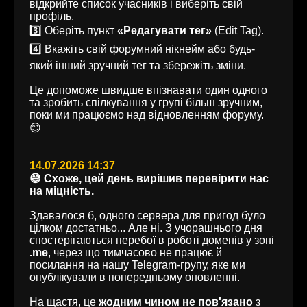
відкрийте список учасників і виберіть свій
профіль.
3️⃣ Оберіть пункт
«Редагувати тег»
(Edit Tag).
4️⃣ Вкажіть свій форумний нікнейм або будь-
який інший зручний тег та збережіть зміни.
Це допоможе швидше впізнавати один одного
та зробить спілкування у групі більш зручним,
поки ми працюємо над відновленням форуму.
😊
14.07.2026 14:37
😅 Схоже, цей день вирішив перевірити нас
на міцність.
Здавалося б, одного сервера для пригод було
цілком достатньо... Але ні. З учорашнього дня
спостерігаються перебої в роботі доменів у зоні
.me
, через що тимчасово не працює й
посилання на нашу Telegram-групу, яке ми
опублікували в попередньому оновленні.
На щастя, це
жодним чином не пов'язано
з