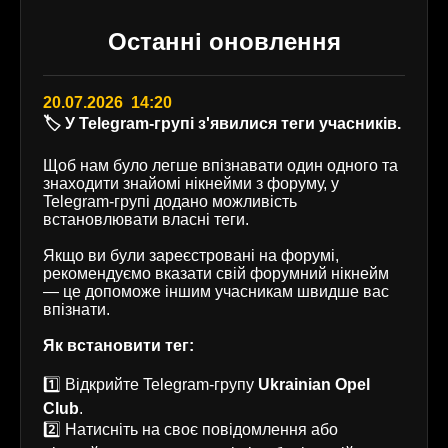
Останні оновлення
20.07.2026 14:20
🏷️ У Telegram-групі з'явилися теги учасників.
Щоб нам було легше впізнавати один одного та
знаходити знайомі нікнейми з форуму, у
Telegram-групі додано можливість
встановлювати власні теги.
Якщо ви були зареєстровані на форумі,
рекомендуємо вказати свій форумний нікнейм
— це допоможе іншим учасникам швидше вас
впізнати.
Як встановити тег:
1️⃣ Відкрийте Telegram-групу
Ukrainian Opel
Club
.
2️⃣ Натисніть на своє повідомлення або