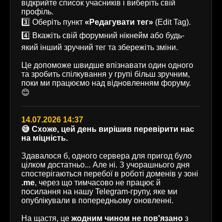
відкрийте список учасників і виберіть свій
профіль.
3️⃣ Оберіть пункт
«Редагувати тег»
(Edit Tag).
4️⃣ Вкажіть свій форумний нікнейм або будь-
який інший зручний тег та збережіть зміни.
Це допоможе швидше впізнавати один одного
та зробить спілкування у групі більш зручним,
поки ми працюємо над відновленням форуму.
😊
14.07.2026 14:37
😅 Схоже, цей день вирішив перевірити нас
на міцність.
Здавалося б, одного сервера для пригод було
цілком достатньо... Але ні. З учорашнього дня
спостерігаються перебої в роботі доменів у зоні
.me
, через що тимчасово не працює й
посилання на нашу Telegram-групу, яке ми
опублікували в попередньому оновленні.
На щастя, це
жодним чином не пов'язано
з