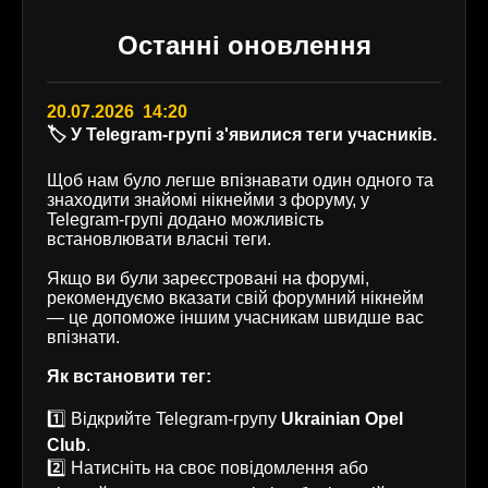
Останні оновлення
20.07.2026 14:20
🏷️ У Telegram-групі з'явилися теги учасників.
Щоб нам було легше впізнавати один одного та
знаходити знайомі нікнейми з форуму, у
Telegram-групі додано можливість
встановлювати власні теги.
Якщо ви були зареєстровані на форумі,
рекомендуємо вказати свій форумний нікнейм
— це допоможе іншим учасникам швидше вас
впізнати.
Як встановити тег:
1️⃣ Відкрийте Telegram-групу
Ukrainian Opel
Club
.
2️⃣ Натисніть на своє повідомлення або