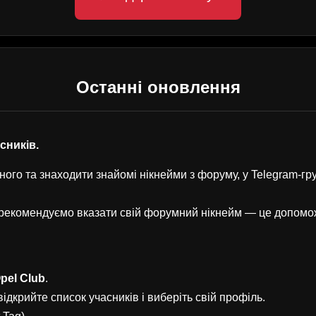
Останні оновлення
асників.
ого та знаходити знайомі нікнейми з форуму, у Telegram-г
, рекомендуємо вказати свій форумний нікнейм — це допом
pel Club
.
ідкрийте список учасників і виберіть свій профіль.