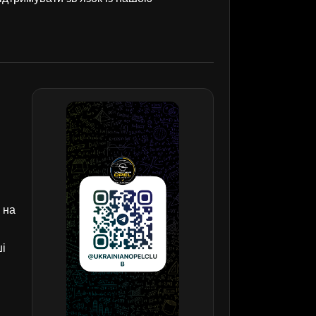
 на
ші