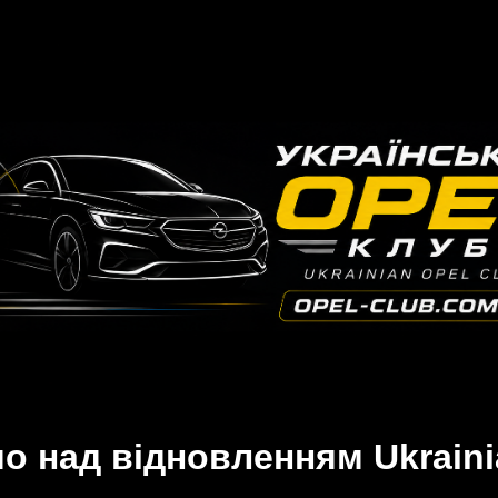
 над відновленням Ukraini