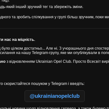
 Tag).
удь-який інший зручний тег та збережіть зміни.
ного та зробить спілкування у групі більш зручним, поки 
и нас на міцність.
було цілком достатньо... Але ні. З учорашнього дня спостері
осилання на нашу Telegram-групу, яке ми опублікували в по
ано
з відновленням Ukrainian Opel Club. Просто Всесвіт ви
о скористайтеся пошуком у Telegram і введіть:
@ukrainianopelclub
туальні новини щодо відновлення сервера, а також будемо п