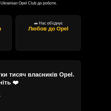
krainian Opel Club до роботи.
🚗 Нас об'єднує
в
Любов до Opel
ки тисяч власників Opel.
іть ❤️
.