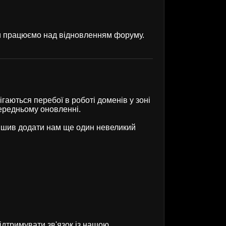
ми працюємо над відновленням форуму.
гаються перебої в роботі доменів у зоні
передньому оновленні.
рішив додати нам ще один невеликий
ідтримувати зв'язок із нашою