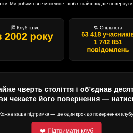
оботи. Ми робимо все можливе, щоб якнайшвидше повернути U
🏁 Клуб існує
💬 Спільнота
з 2002 року
63 418 учасникі
1 742 851
повідомлень
е чверть століття і об'єднав десят
ви чекаєте його повернення — натисн
Кожна ваша підтримка — ще один крок до повернення клубу
❤️ Підтримати клуб