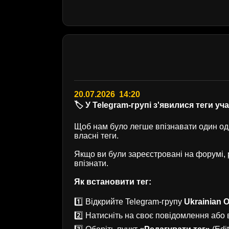
20.07.2026 14:20
🏷️ У Telegram-групі з'явилися теги уч
Щоб нам було легше впізнавати один одн
власні теги.
Якщо ви були зареєстровані на форумі
впізнати.
Як встановити тег:
1️⃣ Відкрийте Telegram-групу
Ukrainian O
2️⃣ Натисніть на своє повідомлення або в