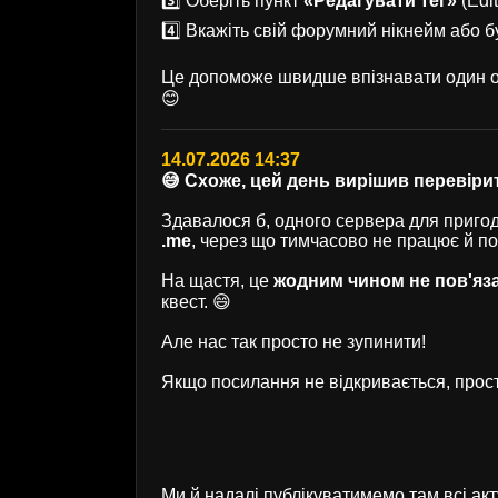
3️⃣ Оберіть пункт
«Редагувати тег»
(Edit
4️⃣ Вкажіть свій форумний нікнейм або б
Це допоможе швидше впізнавати один од
😊
14.07.2026 14:37
😅 Схоже, цей день вирішив перевірит
Здавалося б, одного сервера для пригод 
.me
, через що тимчасово не працює й п
На щастя, це
жодним чином не пов'яз
квест. 😄
Але нас так просто не зупинити!
Якщо посилання не відкривається, прост
Ми й надалі публікуватимемо там всі ак