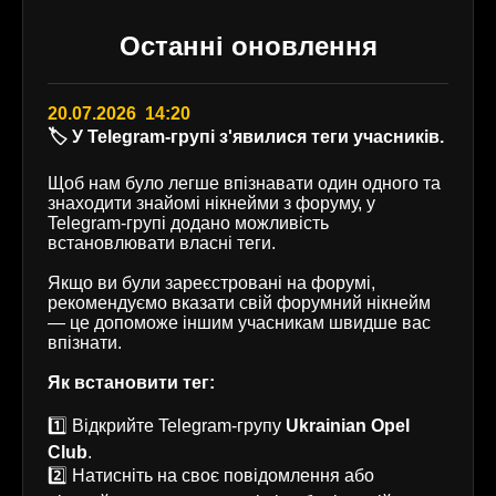
Останні оновлення
20.07.2026 14:20
🏷️ У Telegram-групі з'явилися теги учасників.
Щоб нам було легше впізнавати один одного та
знаходити знайомі нікнейми з форуму, у
Telegram-групі додано можливість
встановлювати власні теги.
Якщо ви були зареєстровані на форумі,
рекомендуємо вказати свій форумний нікнейм
— це допоможе іншим учасникам швидше вас
впізнати.
Як встановити тег:
1️⃣ Відкрийте Telegram-групу
Ukrainian Opel
Club
.
2️⃣ Натисніть на своє повідомлення або