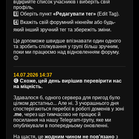
відкрийте список учасників і виберіть свій
профіль.
3️⃣ Оберіть пункт
«Редагувати тег»
(Edit Tag).
4️⃣ Вкажіть свій форумний нікнейм або будь-
який інший зручний тег та збережіть зміни.
Це допоможе швидше впізнавати один одного
та зробить спілкування у групі більш зручним,
поки ми працюємо над відновленням форуму.
😊
14.07.2026 14:37
😅 Схоже, цей день вирішив перевірити нас
на міцність.
Здавалося б, одного сервера для пригод було
цілком достатньо... Але ні. З учорашнього дня
спостерігаються перебої в роботі доменів у зоні
.me
, через що тимчасово не працює й
посилання на нашу Telegram-групу, яке ми
опублікували в попередньому оновленні.
На щастя, це
жодним чином не пов'язано
з