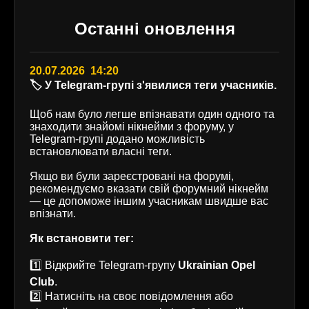
Останні оновлення
20.07.2026 14:20
🏷️ У Telegram-групі з'явилися теги учасників.
Щоб нам було легше впізнавати один одного та
знаходити знайомі нікнейми з форуму, у
Telegram-групі додано можливість
встановлювати власні теги.
Якщо ви були зареєстровані на форумі,
рекомендуємо вказати свій форумний нікнейм
— це допоможе іншим учасникам швидше вас
впізнати.
Як встановити тег:
1️⃣ Відкрийте Telegram-групу
Ukrainian Opel
Club
.
2️⃣ Натисніть на своє повідомлення або