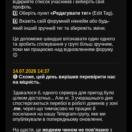
відкрийте список учасників і виберіть свій
профіль.
3️⃣ Оберіть пункт
«Редагувати тег»
(Edit Tag).
4️⃣ Вкажіть свій форумний нікнейм або будь-
який інший зручний тег та збережіть зміни.
Це допоможе швидше впізнавати один одного
та зробить спілкування у групі більш зручним,
поки ми працюємо над відновленням форуму.
😊
14.07.2026 14:37
😅 Схоже, цей день вирішив перевірити нас
на міцність.
Здавалося б, одного сервера для пригод було
цілком достатньо... Але ні. З учорашнього дня
спостерігаються перебої в роботі доменів у зоні
.me
, через що тимчасово не працює й
посилання на нашу Telegram-групу, яке ми
опублікували в попередньому оновленні.
На щастя, це
жодним чином не пов'язано
з