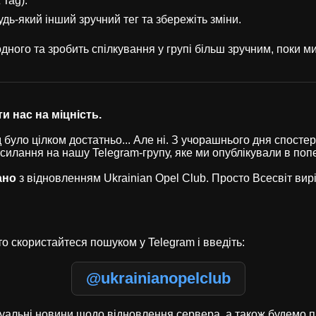
 Tag).
удь-який інший зручний тег та збережіть зміни.
ного та зробить спілкування у групі більш зручним, поки 
и нас на міцність.
було цілком достатньо... Але ні. З учорашнього дня спостері
осилання на нашу Telegram-групу, яке ми опублікували в по
ано
з відновленням Ukrainian Opel Club. Просто Всесвіт ви
о скористайтеся пошуком у Telegram і введіть:
@ukrainianopelclub
туальні новини щодо відновлення сервера, а також будемо п