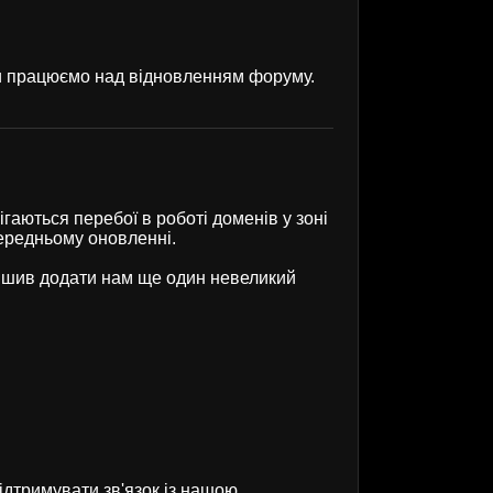
ми працюємо над відновленням форуму.
гаються перебої в роботі доменів у зоні
передньому оновленні.
рішив додати нам ще один невеликий
ідтримувати зв'язок із нашою