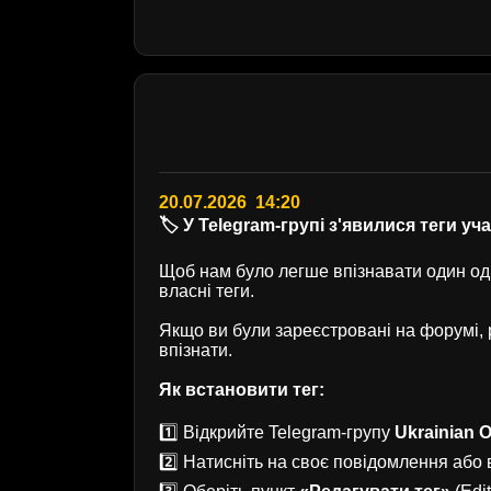
20.07.2026 14:20
🏷️ У Telegram-групі з'явилися теги уч
Щоб нам було легше впізнавати один одн
власні теги.
Якщо ви були зареєстровані на форумі
впізнати.
Як встановити тег:
1️⃣ Відкрийте Telegram-групу
Ukrainian O
2️⃣ Натисніть на своє повідомлення або в