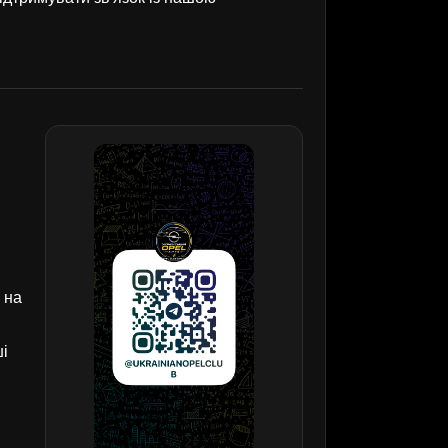
 на
ші