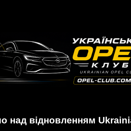
 над відновленням Ukraini