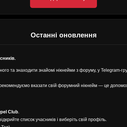
Останні оновлення
асників.
ого та знаходити знайомі нікнейми з форуму, у Telegram-г
, рекомендуємо вказати свій форумний нікнейм — це допом
pel Club
.
ідкрийте список учасників і виберіть свій профіль.