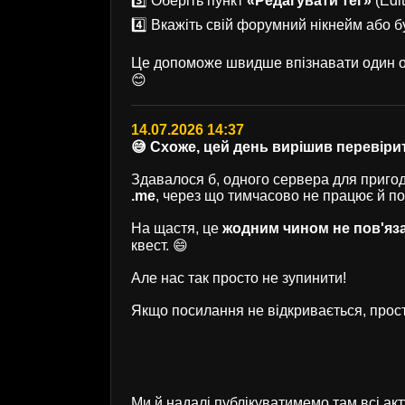
3️⃣ Оберіть пункт
«Редагувати тег»
(Edit
4️⃣ Вкажіть свій форумний нікнейм або б
Це допоможе швидше впізнавати один од
😊
14.07.2026 14:37
😅 Схоже, цей день вирішив перевірит
Здавалося б, одного сервера для пригод 
.me
, через що тимчасово не працює й п
На щастя, це
жодним чином не пов'яз
квест. 😄
Але нас так просто не зупинити!
Якщо посилання не відкривається, прост
Ми й надалі публікуватимемо там всі ак