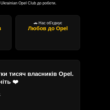
krainian Opel Club до роботи.
🚗 Нас об'єднує
в
Любов до Opel
ки тисяч власників Opel.
іть ❤️
.