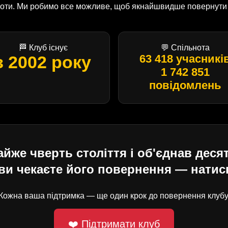
оботи. Ми робимо все можливе, щоб якнайшвидше повернути U
🏁 Клуб існує
💬 Спільнота
з 2002 року
63 418 учасникі
1 742 851
повідомлень
е чверть століття і об'єднав десят
ви чекаєте його повернення — натисн
Кожна ваша підтримка — ще один крок до повернення клубу
❤️ Підтримати клуб