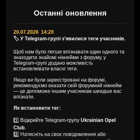
Останні оновлення
20.07.2026 14:20
🏷️ У Telegram-групі з'явилися теги учасників.
Щоб нам було легше впізнавати один одного та
знаходити знайомі нікнейми з форуму, у
Telegram-групі додано можливість
встановлювати власні теги.
Якщо ви були зареєстровані на форумі,
рекомендуємо вказати свій форумний нікнейм
— це допоможе іншим учасникам швидше вас
впізнати.
Як встановити тег:
1️⃣ Відкрийте Telegram-групу
Ukrainian Opel
Club
.
2️⃣ Натисніть на своє повідомлення або