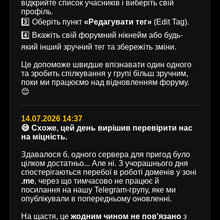
відкрийте список учасників і виберіть свій
профіль.
3️⃣ Оберіть пункт
«Редагувати тег»
(Edit Tag).
4️⃣ Вкажіть свій форумний нікнейм або будь-
який інший зручний тег та збережіть зміни.
Це допоможе швидше впізнавати один одного
та зробить спілкування у групі більш зручним,
поки ми працюємо над відновленням форуму.
😊
14.07.2026 14:37
😅 Схоже, цей день вирішив перевірити нас
на міцність.
Здавалося б, одного сервера для пригод було
цілком достатньо... Але ні. З учорашнього дня
спостерігаються перебої в роботі доменів у зоні
.me
, через що тимчасово не працює й
посилання на нашу Telegram-групу, яке ми
опублікували в попередньому оновленні.
На щастя, це
жодним чином не пов'язано
з