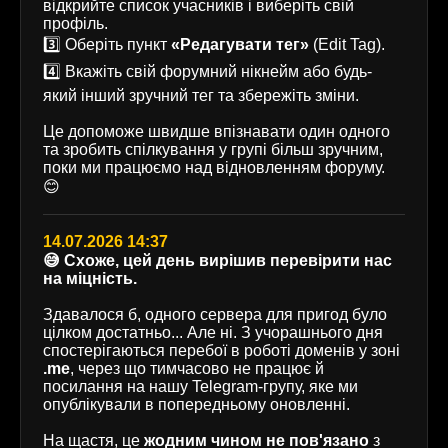
відкрийте список учасників і виберіть свій
профіль.
3️⃣ Оберіть пункт
«Редагувати тег»
(Edit Tag).
4️⃣ Вкажіть свій форумний нікнейм або будь-
який інший зручний тег та збережіть зміни.
Це допоможе швидше впізнавати один одного
та зробить спілкування у групі більш зручним,
поки ми працюємо над відновленням форуму.
😊
14.07.2026 14:37
😅 Схоже, цей день вирішив перевірити нас
на міцність.
Здавалося б, одного сервера для пригод було
цілком достатньо... Але ні. З учорашнього дня
спостерігаються перебої в роботі доменів у зоні
.me
, через що тимчасово не працює й
посилання на нашу Telegram-групу, яке ми
опублікували в попередньому оновленні.
На щастя, це
жодним чином не пов'язано
з