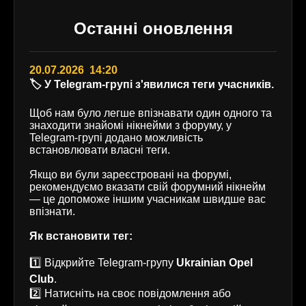
Останні оновлення
20.07.2026 14:20
🏷️ У Telegram-групі з'явилися теги учасників.
Щоб нам було легше впізнавати один одного та
знаходити знайомі нікнейми з форуму, у
Telegram-групі додано можливість
встановлювати власні теги.
Якщо ви були зареєстровані на форумі,
рекомендуємо вказати свій форумний нікнейм
— це допоможе іншим учасникам швидше вас
впізнати.
Як встановити тег:
1️⃣ Відкрийте Telegram-групу
Ukrainian Opel
Club
.
2️⃣ Натисніть на своє повідомлення або