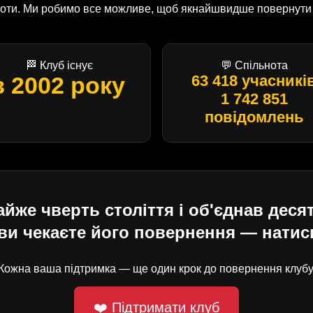
оботи. Ми робимо все можливе, щоб якнайшвидше повернути U
🏁 Клуб існує
💬 Спільнота
з 2002 року
63 418 учасникі
1 742 851
повідомлень
е чверть століття і об'єднав десят
ви чекаєте його повернення — натисн
Кожна ваша підтримка — ще один крок до повернення клубу
❤️ Підтримати клуб