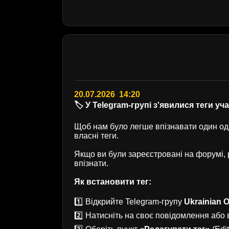
20.07.2026 14:20
🏷️ У Telegram-групі з'явилися теги уч
Щоб нам було легше впізнавати один одн
власні теги.
Якщо ви були зареєстровані на форумі
впізнати.
Як встановити тег:
1️⃣ Відкрийте Telegram-групу
Ukrainian O
2️⃣ Натисніть на своє повідомлення або в