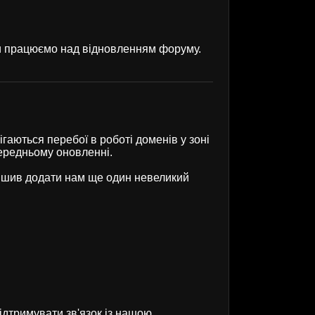
ми працюємо над відновленням форуму.
гаються перебої в роботі доменів у зоні
передньому оновленні.
рішив додати нам ще один невеликий
ідтримувати зв'язок із нашою