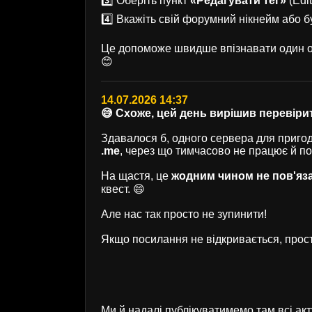
3️⃣ Оберіть пункт
«Редагувати тег»
(Edit
4️⃣ Вкажіть свій форумний нікнейм або б
Це допоможе швидше впізнавати один од
😊
14.07.2026 14:37
😅 Схоже, цей день вирішив перевірит
Здавалося б, одного сервера для пригод 
.me
, через що тимчасово не працює й п
На щастя, це
жодним чином не пов'яз
квест. 😄
Але нас так просто не зупинити!
Якщо посилання не відкривається, прост
Ми й надалі публікуватимемо там всі ак