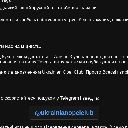
 Tag).
удь-який інший зручний тег та збережіть зміни.
ного та зробить спілкування у групі більш зручним, поки 
и нас на міцність.
було цілком достатньо... Але ні. З учорашнього дня спостері
осилання на нашу Telegram-групу, яке ми опублікували в по
ано
з відновленням Ukrainian Opel Club. Просто Всесвіт ви
о скористайтеся пошуком у Telegram і введіть:
@ukrainianopelclub
туальні новини щодо відновлення сервера, а також будемо п