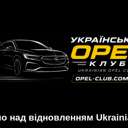
 над відновленням Ukraini