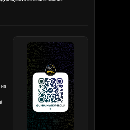
 на
ші