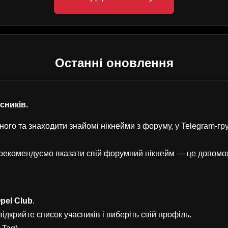
Останні оновлення
асників.
ого та знаходити знайомі нікнейми з форуму, у Telegram-г
, рекомендуємо вказати свій форумний нікнейм — це допом
pel Club
.
ідкрийте список учасників і виберіть свій профіль.