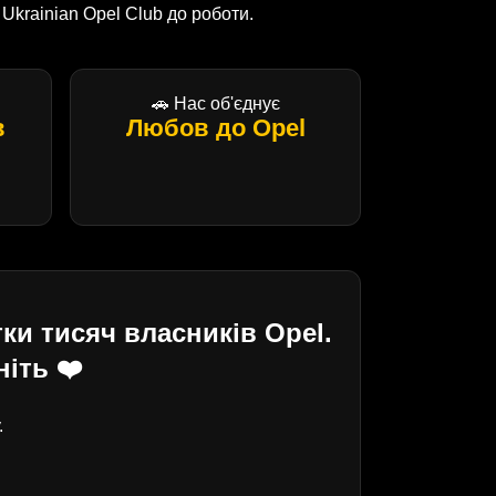
krainian Opel Club до роботи.
🚗 Нас об'єднує
в
Любов до Opel
ки тисяч власників Opel.
іть ❤️
.