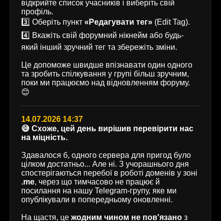
відкрийте список учасників і виберіть свій
профіль.
3️⃣ Оберіть пункт
«Редагувати тег»
(Edit Tag).
4️⃣ Вкажіть свій форумний нікнейм або будь-
який інший зручний тег та збережіть зміни.
Це допоможе швидше впізнавати один одного
та зробить спілкування у групі більш зручним,
поки ми працюємо над відновленням форуму.
😊
14.07.2026 14:37
😅 Схоже, цей день вирішив перевірити нас
на міцність.
Здавалося б, одного сервера для пригод було
цілком достатньо... Але ні. З учорашнього дня
спостерігаються перебої в роботі доменів у зоні
.me
, через що тимчасово не працює й
посилання на нашу Telegram-групу, яке ми
опублікували в попередньому оновленні.
На щастя, це
жодним чином не пов'язано
з