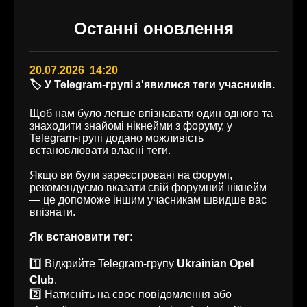
Останні оновлення
20.07.2026 14:20
🏷️ У Telegram-групі з'явилися теги учасників.
Щоб нам було легше впізнавати один одного та
знаходити знайомі нікнейми з форуму, у
Telegram-групі додано можливість
встановлювати власні теги.
Якщо ви були зареєстровані на форумі,
рекомендуємо вказати свій форумний нікнейм
— це допоможе іншим учасникам швидше вас
впізнати.
Як встановити тег:
1️⃣ Відкрийте Telegram-групу
Ukrainian Opel
Club
.
2️⃣ Натисніть на своє повідомлення або