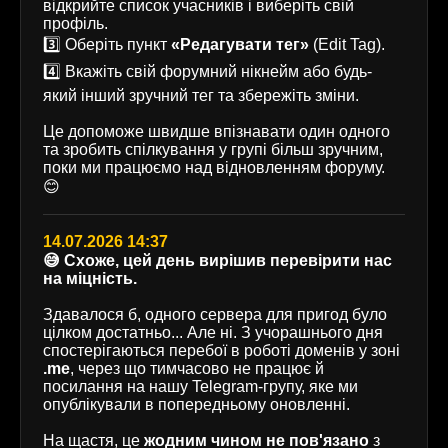
відкрийте список учасників і виберіть свій
профіль.
3️⃣ Оберіть пункт
«Редагувати тег»
(Edit Tag).
4️⃣ Вкажіть свій форумний нікнейм або будь-
який інший зручний тег та збережіть зміни.
Це допоможе швидше впізнавати один одного
та зробить спілкування у групі більш зручним,
поки ми працюємо над відновленням форуму.
😊
14.07.2026 14:37
😅 Схоже, цей день вирішив перевірити нас
на міцність.
Здавалося б, одного сервера для пригод було
цілком достатньо... Але ні. З учорашнього дня
спостерігаються перебої в роботі доменів у зоні
.me
, через що тимчасово не працює й
посилання на нашу Telegram-групу, яке ми
опублікували в попередньому оновленні.
На щастя, це
жодним чином не пов'язано
з