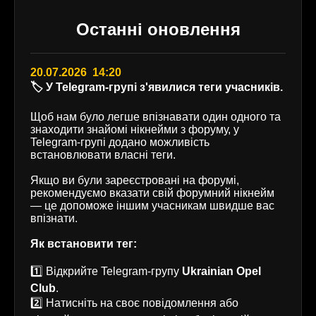
Останні оновлення
20.07.2026 14:20
🏷️ У Telegram-групі з'явилися теги учасників.
Щоб нам було легше впізнавати один одного та
знаходити знайомі нікнейми з форуму, у
Telegram-групі додано можливість
встановлювати власні теги.
Якщо ви були зареєстровані на форумі,
рекомендуємо вказати свій форумний нікнейм
— це допоможе іншим учасникам швидше вас
впізнати.
Як встановити тег:
1️⃣ Відкрийте Telegram-групу
Ukrainian Opel
Club
.
2️⃣ Натисніть на своє повідомлення або