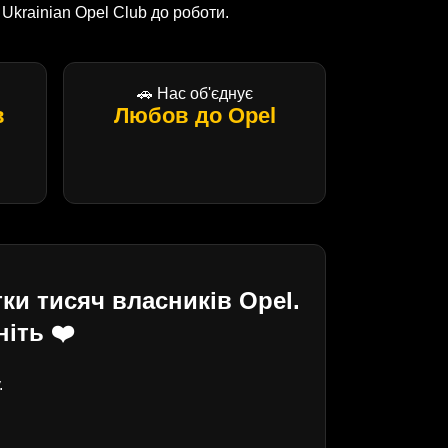
krainian Opel Club до роботи.
🚗 Нас об'єднує
в
Любов до Opel
ки тисяч власників Opel.
іть ❤️
.