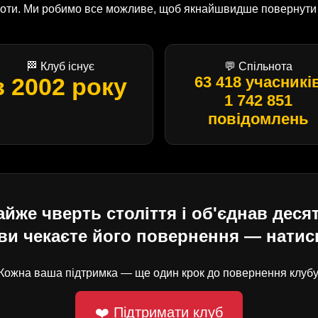
оботи. Ми робимо все можливе, щоб якнайшвидше повернути U
🏁 Клуб існує
💬 Спільнота
з 2002 року
63 418 учасникі
1 742 851
повідомлень
е чверть століття і об'єднав десят
ви чекаєте його повернення — натисн
Кожна ваша підтримка — ще один крок до повернення клубу
❤️ Підтримати клуб