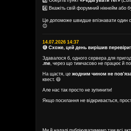
3️⃣ Оберіть пункт
«Редагувати тег»
(Edit
4️⃣ Вкажіть свій форумний нікнейм або б
Це допоможе швидше впізнавати один од
😊
14.07.2026 14:37
😅 Схоже, цей день вирішив перевірит
Здавалося б, одного сервера для пригод 
.me
, через що тимчасово не працює й п
На щастя, це
жодним чином не пов'яз
квест. 😄
Але нас так просто не зупинити!
Якщо посилання не відкривається, прост
Ми й надалі публікуватимемо там всі ак