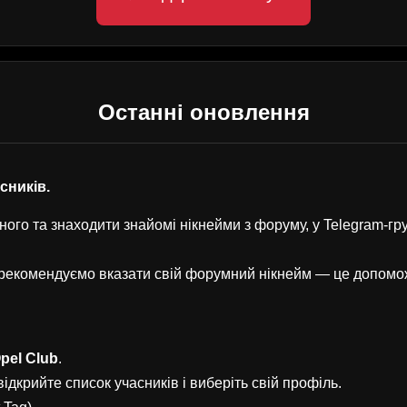
Останні оновлення
асників.
ого та знаходити знайомі нікнейми з форуму, у Telegram-г
, рекомендуємо вказати свій форумний нікнейм — це допом
pel Club
.
ідкрийте список учасників і виберіть свій профіль.