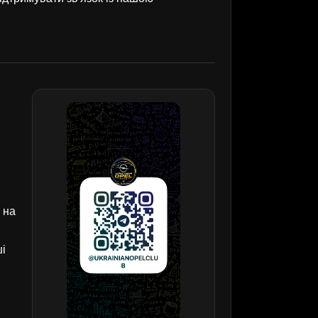
 на
ші