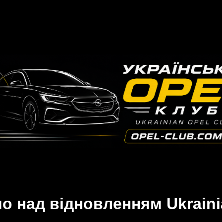
 над відновленням Ukraini