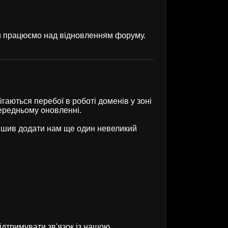
ми працюємо над відновленням форуму.
гаються перебої в роботі доменів у зоні
передньому оновленні.
рішив додати нам ще один невеликий
ідтримувати зв'язок із нашою