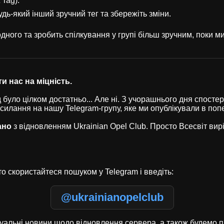
 Tag).
удь-який інший зручний тег та збережіть зміни.
ного та зробить спілкування у групі більш зручним, поки 
и нас на міцність.
було цілком достатньо... Але ні. З учорашнього дня спостері
осилання на нашу Telegram-групу, яке ми опублікували в по
ано
з відновленням Ukrainian Opel Club. Просто Всесвіт ви
о скористайтеся пошуком у Telegram і введіть:
@ukrainianopelclub
туальні новини щодо відновлення сервера, а також будемо п