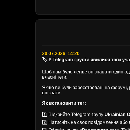
20.07.2026 14:20
🏷️ У Telegram-групі з'явилися теги уч
Щоб нам було легше впізнавати один одн
власні теги.
Якщо ви були зареєстровані на форумі
впізнати.
Як встановити тег:
1️⃣ Відкрийте Telegram-групу
Ukrainian O
2️⃣ Натисніть на своє повідомлення або в