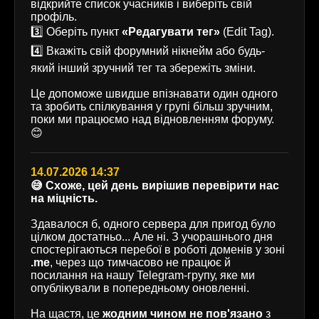
відкрийте список учасників і виберіть свій
профіль.
3️⃣ Оберіть пункт
«Редагувати тег»
(Edit Tag).
4️⃣ Вкажіть свій форумний нікнейм або будь-
який інший зручний тег та збережіть зміни.
Це допоможе швидше впізнавати один одного
та зробить спілкування у групі більш зручним,
поки ми працюємо над відновленням форуму.
😊
14.07.2026 14:37
😅 Схоже, цей день вирішив перевірити нас
на міцність.
Здавалося б, одного сервера для пригод було
цілком достатньо... Але ні. З учорашнього дня
спостерігаються перебої в роботі доменів у зоні
.me
, через що тимчасово не працює й
посилання на нашу Telegram-групу, яке ми
опублікували в попередньому оновленні.
На щастя, це
жодним чином не пов'язано
з