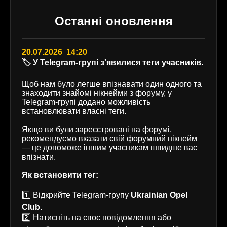
Останні оновлення
20.07.2026 14:20
🏷️ У Telegram-групі з'явилися теги учасників.
Щоб нам було легше впізнавати один одного та
знаходити знайомі нікнейми з форуму, у
Telegram-групі додано можливість
встановлювати власні теги.
Якщо ви були зареєстровані на форумі,
рекомендуємо вказати свій форумний нікнейм
— це допоможе іншим учасникам швидше вас
впізнати.
Як встановити тег:
1️⃣ Відкрийте Telegram-групу
Ukrainian Opel
Club
.
2️⃣ Натисніть на своє повідомлення або