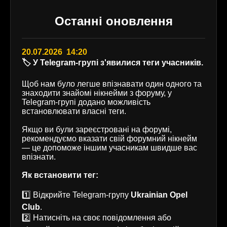
Останні оновлення
20.07.2026 14:20
🏷️ У Telegram-групі з'явилися теги учасників.
Щоб нам було легше впізнавати один одного та
знаходити знайомі нікнейми з форуму, у
Telegram-групі додано можливість
встановлювати власні теги.
Якщо ви були зареєстровані на форумі,
рекомендуємо вказати свій форумний нікнейм
— це допоможе іншим учасникам швидше вас
впізнати.
Як встановити тег:
1️⃣ Відкрийте Telegram-групу
Ukrainian Opel
Club
.
2️⃣ Натисніть на своє повідомлення або