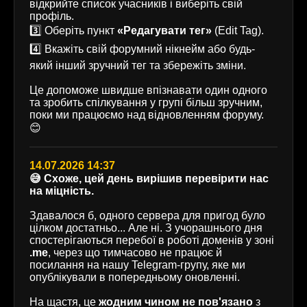
відкрийте список учасників і виберіть свій
профіль.
3️⃣ Оберіть пункт
«Редагувати тег»
(Edit Tag).
4️⃣ Вкажіть свій форумний нікнейм або будь-
який інший зручний тег та збережіть зміни.
Це допоможе швидше впізнавати один одного
та зробить спілкування у групі більш зручним,
поки ми працюємо над відновленням форуму.
😊
14.07.2026 14:37
😅 Схоже, цей день вирішив перевірити нас
на міцність.
Здавалося б, одного сервера для пригод було
цілком достатньо... Але ні. З учорашнього дня
спостерігаються перебої в роботі доменів у зоні
.me
, через що тимчасово не працює й
посилання на нашу Telegram-групу, яке ми
опублікували в попередньому оновленні.
На щастя, це
жодним чином не пов'язано
з