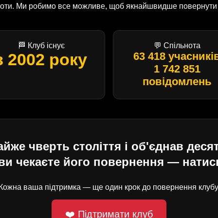
оботи. Ми робимо все можливе, щоб якнайшвидше повернути U
🏁 Клуб існує
💬 Спільнота
з 2002 року
63 418 учасникі
1 742 851
повідомлень
е чверть століття і об'єднав десят
ви чекаєте його повернення — натисн
Кожна ваша підтримка — ще один крок до повернення клубу
❤️ Підтримати клуб