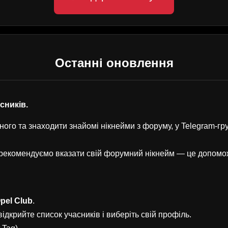
Останні оновлення
асників.
ого та знаходити знайомі нікнейми з форуму, у Telegram-г
, рекомендуємо вказати свій форумний нікнейм — це допом
pel Club
.
ідкрийте список учасників і виберіть свій профіль.