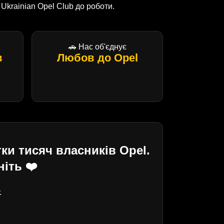
krainian Opel Club до роботи.
🚗 Нас об'єднує
в
Любов до Opel
ки тисяч власників Opel.
іть ❤️
.