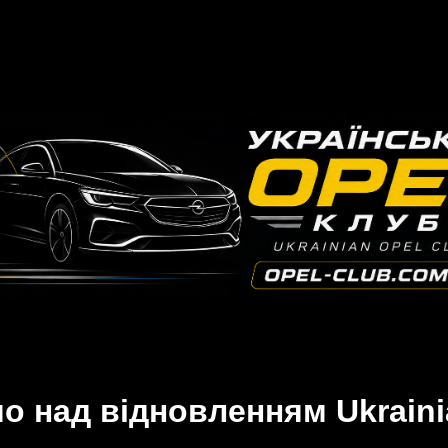
 над відновленням Ukraini