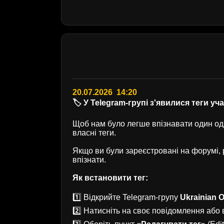
20.07.2026 14:20
🏷️ У Telegram-групі з'явилися теги уч
Щоб нам було легше впізнавати один одн
власні теги.
Якщо ви були зареєстровані на форумі
впізнати.
Як встановити тег:
1️⃣ Відкрийте Telegram-групу
Ukrainian O
2️⃣ Натисніть на своє повідомлення або в