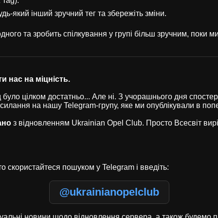
 Tag).
удь-який інший зручний тег та збережіть зміни.
ного та зробить спілкування у групі більш зручним, поки 
и нас на міцність.
було цілком достатньо... Але ні. З учорашнього дня спостері
осилання на нашу Telegram-групу, яке ми опублікували в по
ано
з відновленням Ukrainian Opel Club. Просто Всесвіт ви
о скористайтеся пошуком у Telegram і введіть:
@ukrainianopelclub
туальні новини щодо відновлення сервера, а також будемо п