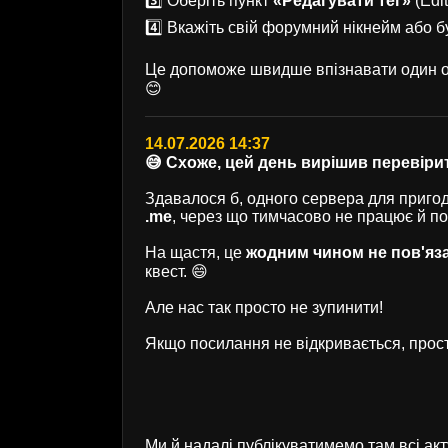
3️⃣ Оберіть пункт
«Редагувати тег»
(Edit
4️⃣ Вкажіть свій форумний нікнейм або б
Це допоможе швидше впізнавати один од
😊
14.07.2026 14:37
😅 Схоже, цей день вирішив перевірит
Здавалося б, одного сервера для пригод 
.me
, через що тимчасово не працює й п
На щастя, це
жодним чином не пов'яз
квест. 😄
Але нас так просто не зупинити!
Якщо посилання не відкривається, прост
Ми й надалі публікуватимемо там всі ак