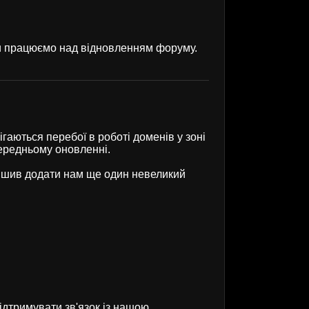
ми працюємо над відновленням форуму.
гаються перебої в роботі доменів у зоні
передньому оновленні.
рішив додати нам ще один невеликий
ідтримувати зв'язок із нашою