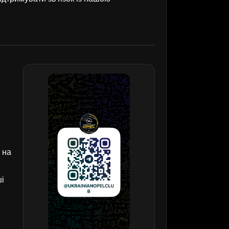
 на
ші