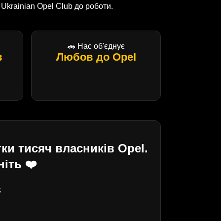
krainian Opel Club до роботи.
🚗 Нас об'єднує
в
Любов до Opel
ки тисяч власників Opel.
іть ❤️
.