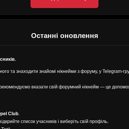
Останні оновлення
асників.
ого та знаходити знайомі нікнейми з форуму, у Telegram-г
, рекомендуємо вказати свій форумний нікнейм — це допом
pel Club
.
ідкрийте список учасників і виберіть свій профіль.