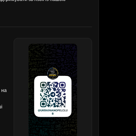
 на
ші