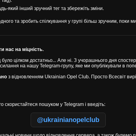
 Tag).
удь-який інший зручний тег та збережіть зміни.
ного та зробить спілкування у групі більш зручним, поки 
и нас на міцність.
було цілком достатньо... Але ні. З учорашнього дня спостері
осилання на нашу Telegram-групу, яке ми опублікували в по
ано
з відновленням Ukrainian Opel Club. Просто Всесвіт ви
о скористайтеся пошуком у Telegram і введіть:
@ukrainianopelclub
туальні новини щодо відновлення сервера, а також будемо п