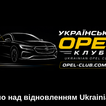
 над відновленням Ukraini