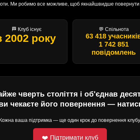
оботи. Ми робимо все можливе, щоб якнайшвидше повернути U
🏁 Клуб існує
💬 Спільнота
з 2002 року
63 418 учасникі
1 742 851
повідомлень
е чверть століття і об'єднав десят
ви чекаєте його повернення — натисн
Кожна ваша підтримка — ще один крок до повернення клубу
❤️ Підтримати клуб