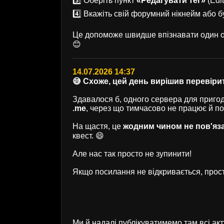
3️⃣ Оберіть пункт
«Редагувати тег»
(Edit
4️⃣ Вкажіть свій форумний нікнейм або б
Це допоможе швидше впізнавати один од
😊
14.07.2026 14:37
😅 Схоже, цей день вирішив перевірит
Здавалося б, одного сервера для пригод 
.me
, через що тимчасово не працює й п
На щастя, це
жодним чином не пов'яз
квест. 😄
Але нас так просто не зупинити!
Якщо посилання не відкривається, прост
Ми й надалі публікуватимемо там всі ак