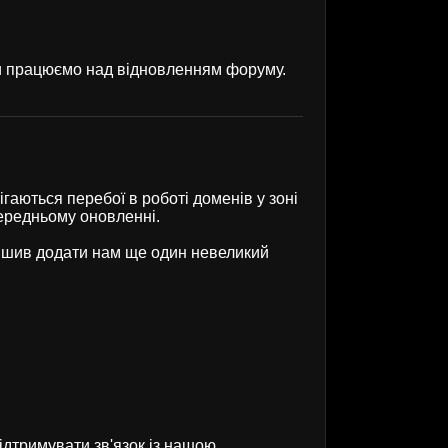
ми працюємо над відновленням форуму.
гаються перебої в роботі доменів у зоні
передньому оновленні.
рішив додати нам ще один невеликий
ідтримувати зв'язок із нашою