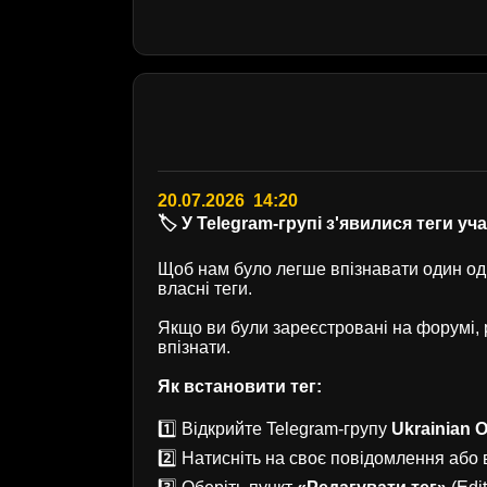
20.07.2026 14:20
🏷️ У Telegram-групі з'явилися теги уч
Щоб нам було легше впізнавати один одн
власні теги.
Якщо ви були зареєстровані на форумі
впізнати.
Як встановити тег:
1️⃣ Відкрийте Telegram-групу
Ukrainian O
2️⃣ Натисніть на своє повідомлення або в