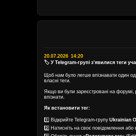
20.07.2026 14:20
🏷️ У Telegram-групі з'явилися теги уч
Щоб нам було легше впізнавати один одн
власні теги.
Якщо ви були зареєстровані на форумі
впізнати.
Як встановити тег:
1️⃣ Відкрийте Telegram-групу
Ukrainian O
2️⃣ Натисніть на своє повідомлення або в