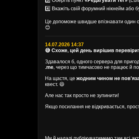
3️⃣ Оберіть пункт
«Редагувати тег»
(Edit
4️⃣ Вкажіть свій форумний нікнейм або б
Це допоможе швидше впізнавати один од
😊
14.07.2026 14:37
😅 Схоже, цей день вирішив перевірит
Здавалося б, одного сервера для пригод 
.me
, через що тимчасово не працює й п
На щастя, це
жодним чином не пов'яз
квест. 😄
Але нас так просто не зупинити!
Якщо посилання не відкривається, прост
Ми й надалі публікуватимемо там всі ак