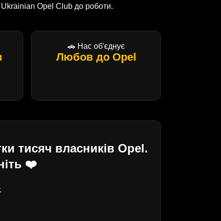
krainian Opel Club до роботи.
🚗 Нас об'єднує
в
Любов до Opel
ки тисяч власників Opel.
іть ❤️
.