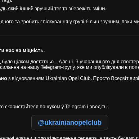
 Tag).
удь-який інший зручний тег та збережіть зміни.
ного та зробить спілкування у групі більш зручним, поки 
и нас на міцність.
було цілком достатньо... Але ні. З учорашнього дня спостері
осилання на нашу Telegram-групу, яке ми опублікували в по
ано
з відновленням Ukrainian Opel Club. Просто Всесвіт ви
о скористайтеся пошуком у Telegram і введіть:
@ukrainianopelclub
туальні новини щодо відновлення сервера, а також будемо п