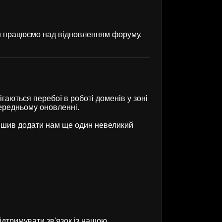
ми працюємо над відновленням форуму.
гаються перебої в роботі доменів у зоні
передньому оновленні.
рішив додати нам ще один невеликий
ідтримувати зв'язок із нашою