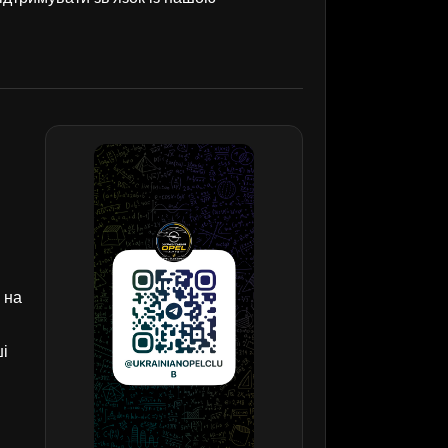
 на
ші