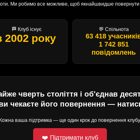
оботи. Ми робимо все можливе, щоб якнайшвидше повернути U
🏁 Клуб існує
💬 Спільнота
з 2002 року
63 418 учасникі
1 742 851
повідомлень
е чверть століття і об'єднав десят
ви чекаєте його повернення — натисн
Кожна ваша підтримка — ще один крок до повернення клубу
❤️ Підтримати клуб