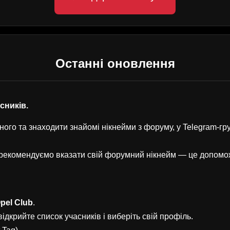
Останні оновлення
асників.
ого та знаходити знайомі нікнейми з форуму, у Telegram-г
, рекомендуємо вказати свій форумний нікнейм — це допом
pel Club
.
ідкрийте список учасників і виберіть свій профіль.