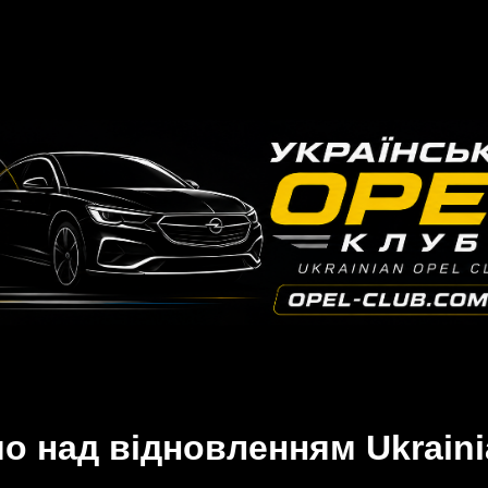
 над відновленням Ukraini