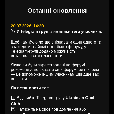
Останні оновлення
20.07.2026 14:20
🏷️ У Telegram-групі з'явилися теги учасників.
Щоб нам було легше впізнавати один одного та
знаходити знайомі нікнейми з форуму, у
Telegram-групі додано можливість
встановлювати власні теги.
Якщо ви були зареєстровані на форумі,
рекомендуємо вказати свій форумний нікнейм
— це допоможе іншим учасникам швидше вас
впізнати.
Як встановити тег:
1️⃣ Відкрийте Telegram-групу
Ukrainian Opel
Club
.
2️⃣ Натисніть на своє повідомлення або