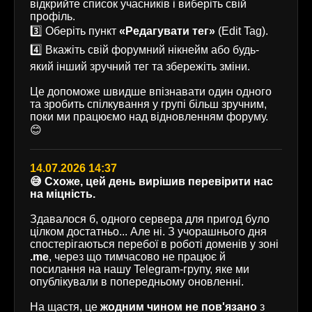
відкрийте список учасників і виберіть свій
профіль.
3️⃣ Оберіть пункт
«Редагувати тег»
(Edit Tag).
4️⃣ Вкажіть свій форумний нікнейм або будь-
який інший зручний тег та збережіть зміни.
Це допоможе швидше впізнавати один одного
та зробить спілкування у групі більш зручним,
поки ми працюємо над відновленням форуму.
😊
14.07.2026 14:37
😅 Схоже, цей день вирішив перевірити нас
на міцність.
Здавалося б, одного сервера для пригод було
цілком достатньо... Але ні. З учорашнього дня
спостерігаються перебої в роботі доменів у зоні
.me
, через що тимчасово не працює й
посилання на нашу Telegram-групу, яке ми
опублікували в попередньому оновленні.
На щастя, це
жодним чином не пов'язано
з