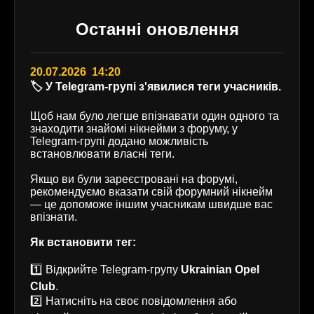
Останні оновлення
20.07.2026 14:20
🏷️ У Telegram-групі з'явилися теги учасників.
Щоб нам було легше впізнавати один одного та
знаходити знайомі нікнейми з форуму, у
Telegram-групі додано можливість
встановлювати власні теги.
Якщо ви були зареєстровані на форумі,
рекомендуємо вказати свій форумний нікнейм
— це допоможе іншим учасникам швидше вас
впізнати.
Як встановити тег:
1️⃣ Відкрийте Telegram-групу
Ukrainian Opel
Club
.
2️⃣ Натисніть на своє повідомлення або