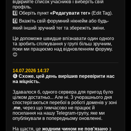
відкрийте список учасників і виберіть свій
профіль.
3️⃣ Оберіть пункт
«Редагувати тег»
(Edit Tag).
4️⃣ Вкажіть свій форумний нікнейм або будь-
який інший зручний тег та збережіть зміни.
Це допоможе швидше впізнавати один одного
та зробить спілкування у групі більш зручним,
поки ми працюємо над відновленням форуму.
😊
14.07.2026 14:37
😅 Схоже, цей день вирішив перевірити нас
на міцність.
Здавалося б, одного сервера для пригод було
цілком достатньо... Але ні. З учорашнього дня
спостерігаються перебої в роботі доменів у зоні
.me
, через що тимчасово не працює й
посилання на нашу Telegram-групу, яке ми
опублікували в попередньому оновленні.
На щастя, це
жодним чином не пов'язано
з