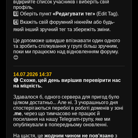
відкрийте список учасників і виберіть свій
профіль.
3️⃣ Оберіть пункт
«Редагувати тег»
(Edit Tag).
4️⃣ Вкажіть свій форумний нікнейм або будь-
який інший зручний тег та збережіть зміни.
Це допоможе швидше впізнавати один одного
та зробить спілкування у групі більш зручним,
поки ми працюємо над відновленням форуму.
😊
14.07.2026 14:37
😅 Схоже, цей день вирішив перевірити нас
на міцність.
Здавалося б, одного сервера для пригод було
цілком достатньо... Але ні. З учорашнього дня
спостерігаються перебої в роботі доменів у зоні
.me
, через що тимчасово не працює й
посилання на нашу Telegram-групу, яке ми
опублікували в попередньому оновленні.
На щастя, це
жодним чином не пов'язано
з