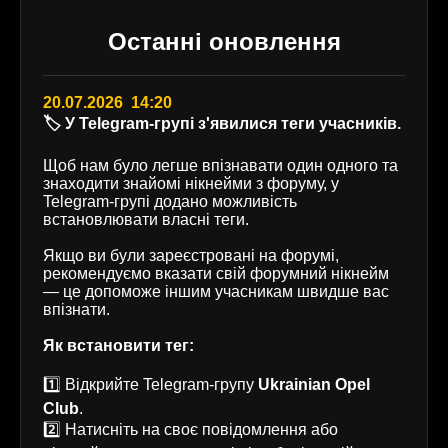
Останні оновлення
20.07.2026 14:20
🏷️ У Telegram-групі з'явилися теги учасників.
Щоб нам було легше впізнавати один одного та
знаходити знайомі нікнейми з форуму, у
Telegram-групі додано можливість
встановлювати власні теги.
Якщо ви були зареєстровані на форумі,
рекомендуємо вказати свій форумний нікнейм
— це допоможе іншим учасникам швидше вас
впізнати.
Як встановити тег:
1️⃣ Відкрийте Telegram-групу
Ukrainian Opel
Club
.
2️⃣ Натисніть на своє повідомлення або