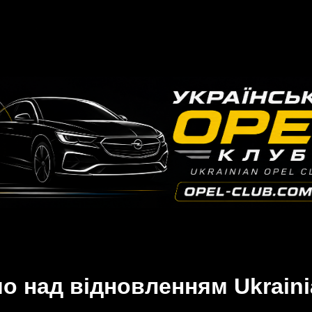
 над відновленням Ukraini