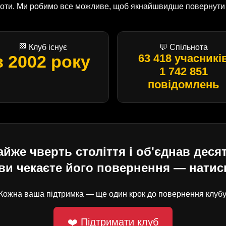
оботи. Ми робимо все можливе, щоб якнайшвидше повернути U
🏁 Клуб існує
💬 Спільнота
з 2002 року
63 418 учасникі
1 742 851
повідомлень
е чверть століття і об'єднав десят
ви чекаєте його повернення — натисн
Кожна ваша підтримка — ще один крок до повернення клубу
❤️ Підтримати клуб