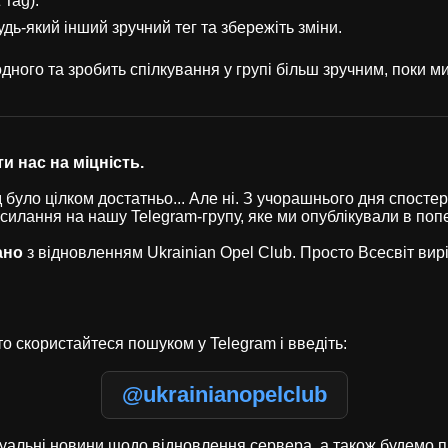
 Tag).
удь-який інший зручний тег та збережіть зміни.
ного та зробить спілкування у групі більш зручним, поки 
и нас на міцність.
було цілком достатньо... Але ні. З учорашнього дня спостері
осилання на нашу Telegram-групу, яке ми опублікували в по
ано
з відновленням Ukrainian Opel Club. Просто Всесвіт ви
о скористайтеся пошуком у Telegram і введіть:
@ukrainianopelclub
туальні новини щодо відновлення сервера, а також будемо п