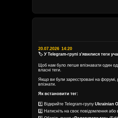
20.07.2026 14:20
🏷️ У Telegram-групі з'явилися теги уч
Щоб нам було легше впізнавати один одн
власні теги.
Якщо ви були зареєстровані на форумі
впізнати.
Як встановити тег:
1️⃣ Відкрийте Telegram-групу
Ukrainian O
2️⃣ Натисніть на своє повідомлення або в