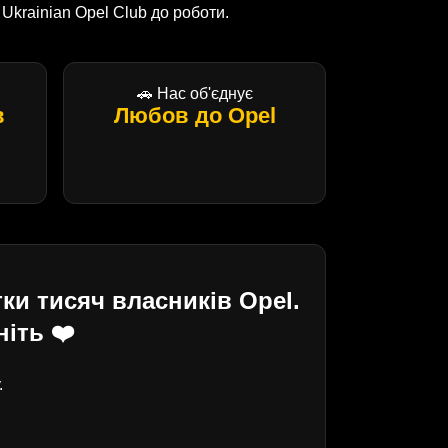
krainian Opel Club до роботи.
🚗 Нас об'єднує
в
Любов до Opel
ки тисяч власників Opel.
іть ❤️
.