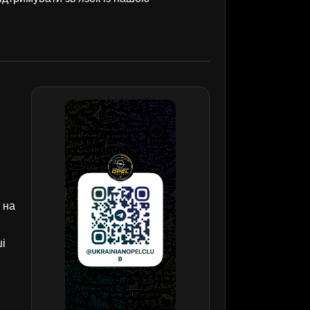
 на
ші