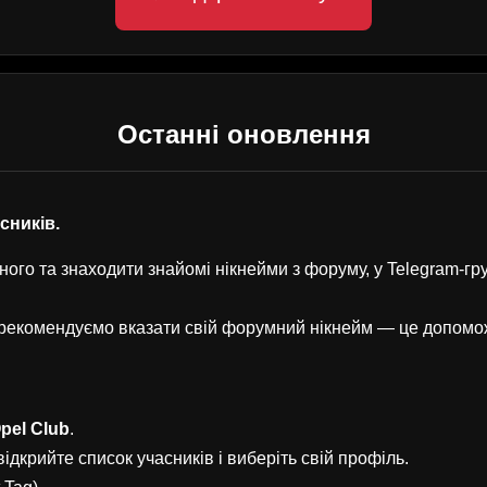
Останні оновлення
асників.
ого та знаходити знайомі нікнейми з форуму, у Telegram-г
, рекомендуємо вказати свій форумний нікнейм — це допом
pel Club
.
ідкрийте список учасників і виберіть свій профіль.