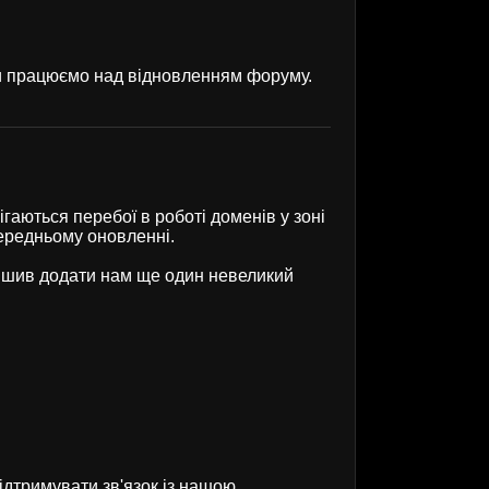
ми працюємо над відновленням форуму.
гаються перебої в роботі доменів у зоні
передньому оновленні.
рішив додати нам ще один невеликий
ідтримувати зв'язок із нашою