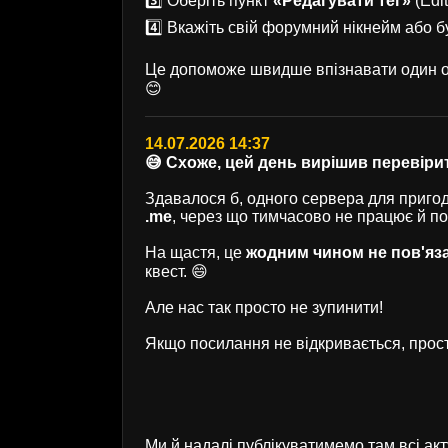
3️⃣ Оберіть пункт
«Редагувати тег»
(Edit
4️⃣ Вкажіть свій форумний нікнейм або б
Це допоможе швидше впізнавати один од
😊
14.07.2026 14:37
😅 Схоже, цей день вирішив перевірит
Здавалося б, одного сервера для пригод 
.me
, через що тимчасово не працює й п
На щастя, це
жодним чином не пов'яз
квест. 😄
Але нас так просто не зупинити!
Якщо посилання не відкривається, прост
Ми й надалі публікуватимемо там всі ак