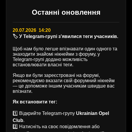
Останні оновлення
20.07.2026 14:20
🏷️ У Telegram-групі з'явилися теги учасників.
Щоб нам було легше впізнавати один одного та
знаходити знайомі нікнейми з форуму, у
Telegram-групі додано можливість
встановлювати власні теги.
Якщо ви були зареєстровані на форумі,
рекомендуємо вказати свій форумний нікнейм
— це допоможе іншим учасникам швидше вас
впізнати.
Як встановити тег:
1️⃣ Відкрийте Telegram-групу
Ukrainian Opel
Club
.
2️⃣ Натисніть на своє повідомлення або