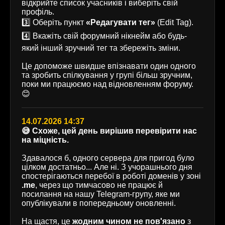
відкрийте список учасників і виберіть свій
профіль.
3️⃣ Оберіть пункт
«Редагувати тег»
(Edit Tag).
4️⃣ Вкажіть свій форумний нікнейм або будь-
який інший зручний тег та збережіть зміни.
Це допоможе швидше впізнавати один одного
та зробить спілкування у групі більш зручним,
поки ми працюємо над відновленням форуму.
😊
14.07.2026 14:37
😅 Схоже, цей день вирішив перевірити нас
на міцність.
Здавалося б, одного сервера для пригод було
цілком достатньо... Але ні. З учорашнього дня
спостерігаються перебої в роботі доменів у зоні
.me
, через що тимчасово не працює й
посилання на нашу Telegram-групу, яке ми
опублікували в попередньому оновленні.
На щастя, це
жодним чином не пов'язано
з