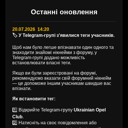
Останні оновлення
20.07.2026 14:20
🏷️ У Telegram-групі з'явилися теги учасників.
Щоб нам було легше впізнавати один одного та
знаходити знайомі нікнейми з форуму, у
Telegram-групі додано можливість
встановлювати власні теги.
Якщо ви були зареєстровані на форумі,
рекомендуємо вказати свій форумний нікнейм
— це допоможе іншим учасникам швидше вас
впізнати.
Як встановити тег:
1️⃣ Відкрийте Telegram-групу
Ukrainian Opel
Club
.
2️⃣ Натисніть на своє повідомлення або