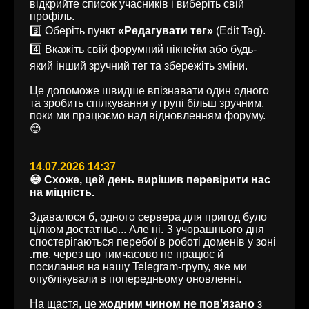
відкрийте список учасників і виберіть свій
профіль.
3️⃣ Оберіть пункт
«Редагувати тег»
(Edit Tag).
4️⃣ Вкажіть свій форумний нікнейм або будь-
який інший зручний тег та збережіть зміни.
Це допоможе швидше впізнавати один одного
та зробить спілкування у групі більш зручним,
поки ми працюємо над відновленням форуму.
😊
14.07.2026 14:37
😅 Схоже, цей день вирішив перевірити нас
на міцність.
Здавалося б, одного сервера для пригод було
цілком достатньо... Але ні. З учорашнього дня
спостерігаються перебої в роботі доменів у зоні
.me
, через що тимчасово не працює й
посилання на нашу Telegram-групу, яке ми
опублікували в попередньому оновленні.
На щастя, це
жодним чином не пов'язано
з