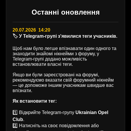
Останні оновлення
20.07.2026 14:20
🏷️ У Telegram-групі з'явилися теги учасників.
Щоб нам було легше впізнавати один одного та
знаходити знайомі нікнейми з форуму, у
Telegram-групі додано можливість
встановлювати власні теги.
Якщо ви були зареєстровані на форумі,
рекомендуємо вказати свій форумний нікнейм
— це допоможе іншим учасникам швидше вас
впізнати.
Як встановити тег:
1️⃣ Відкрийте Telegram-групу
Ukrainian Opel
Club
.
2️⃣ Натисніть на своє повідомлення або