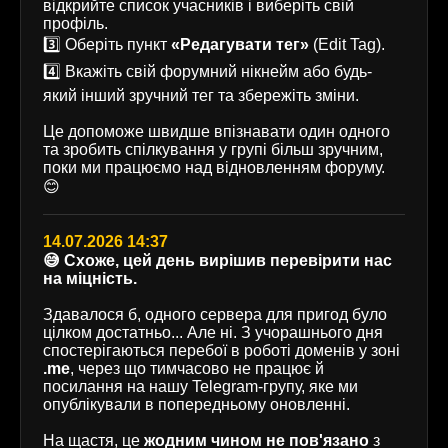
відкрийте список учасників і виберіть свій
профіль.
3️⃣ Оберіть пункт
«Редагувати тег»
(Edit Tag).
4️⃣ Вкажіть свій форумний нікнейм або будь-
який інший зручний тег та збережіть зміни.
Це допоможе швидше впізнавати один одного
та зробить спілкування у групі більш зручним,
поки ми працюємо над відновленням форуму.
😊
14.07.2026 14:37
😅 Схоже, цей день вирішив перевірити нас
на міцність.
Здавалося б, одного сервера для пригод було
цілком достатньо... Але ні. З учорашнього дня
спостерігаються перебої в роботі доменів у зоні
.me
, через що тимчасово не працює й
посилання на нашу Telegram-групу, яке ми
опублікували в попередньому оновленні.
На щастя, це
жодним чином не пов'язано
з