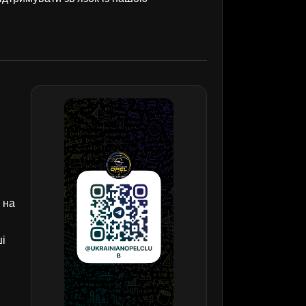
 на
ші