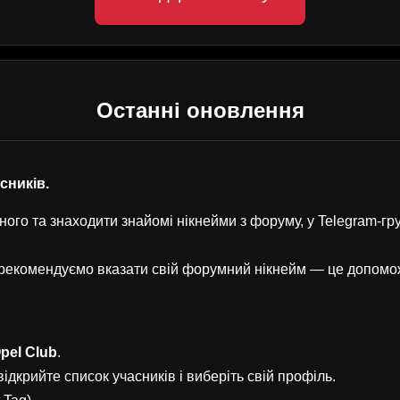
Останні оновлення
асників.
ого та знаходити знайомі нікнейми з форуму, у Telegram-г
, рекомендуємо вказати свій форумний нікнейм — це допом
pel Club
.
ідкрийте список учасників і виберіть свій профіль.