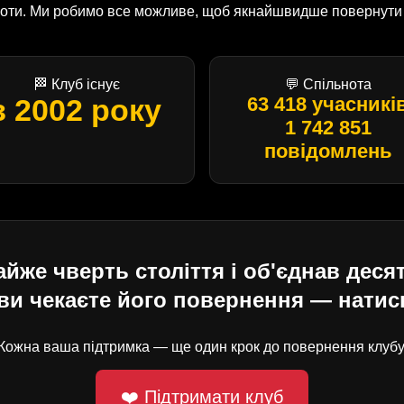
оботи. Ми робимо все можливе, щоб якнайшвидше повернути U
🏁 Клуб існує
💬 Спільнота
з 2002 року
63 418 учасникі
1 742 851
повідомлень
е чверть століття і об'єднав десят
ви чекаєте його повернення — натисн
Кожна ваша підтримка — ще один крок до повернення клубу
❤️ Підтримати клуб