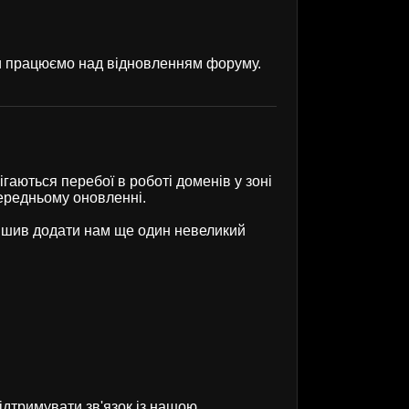
ми працюємо над відновленням форуму.
гаються перебої в роботі доменів у зоні
передньому оновленні.
рішив додати нам ще один невеликий
ідтримувати зв'язок із нашою