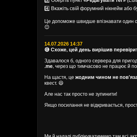
3️⃣ Оберіть пункт
«Редагувати тег»
(Edit
4️⃣ Вкажіть свій форумний нікнейм або б
Це допоможе швидше впізнавати один од
😊
14.07.2026 14:37
😅 Схоже, цей день вирішив перевірит
Здавалося б, одного сервера для пригод 
.me
, через що тимчасово не працює й п
На щастя, це
жодним чином не пов'яз
квест. 😄
Але нас так просто не зупинити!
Якщо посилання не відкривається, прост
Ми й надалі публікуватимемо там всі ак