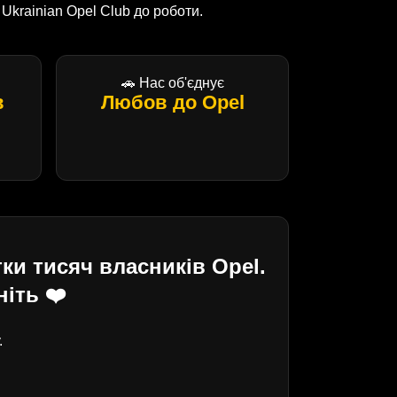
krainian Opel Club до роботи.
🚗 Нас об'єднує
в
Любов до Opel
ки тисяч власників Opel.
іть ❤️
.