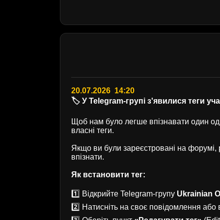
20.07.2026 14:20
🏷️ У Telegram-групі з'явилися теги уч
Щоб нам було легше впізнавати один одн
власні теги.
Якщо ви були зареєстровані на форумі
впізнати.
Як встановити тег:
1️⃣ Відкрийте Telegram-групу
Ukrainian O
2️⃣ Натисніть на своє повідомлення або в