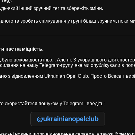
 Tag).
удь-який інший зручний тег та збережіть зміни.
ного та зробить спілкування у групі більш зручним, поки 
и нас на міцність.
було цілком достатньо... Але ні. З учорашнього дня спостері
осилання на нашу Telegram-групу, яке ми опублікували в по
ано
з відновленням Ukrainian Opel Club. Просто Всесвіт ви
о скористайтеся пошуком у Telegram і введіть:
@ukrainianopelclub
туальні новини щодо відновлення сервера, а також будемо п