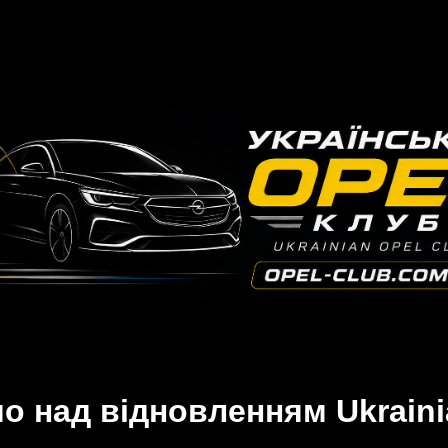
 над відновленням Ukraini